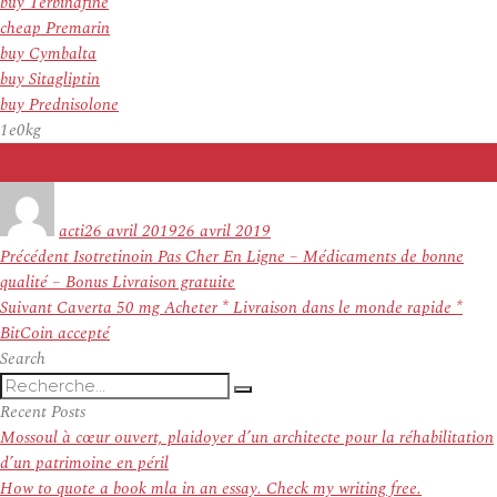
buy Terbinafine
cheap Premarin
buy Cymbalta
buy Sitagliptin
buy Prednisolone
1e0kg
Auteur
Publié
le
acti
26 avril 2019
26 avril 2019
Navigation
Article
Précédent
Isotretinoin Pas Cher En Ligne – Médicaments de bonne
de
précédent :
qualité – Bonus Livraison gratuite
l’article
Article
Suivant
Caverta 50 mg Acheter * Livraison dans le monde rapide *
suivant :
BitCoin accepté
Search
Recherche
Recherche
pour
Recent Posts
:
Mossoul à cœur ouvert, plaidoyer d’un architecte pour la réhabilitation
d’un patrimoine en péril
How to quote a book mla in an essay. Check my writing free.