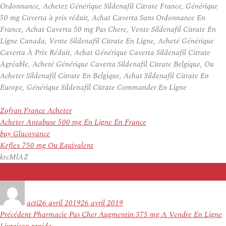
Ordonnance, Achetez Générique Sildenafil Citrate France, Générique
50 mg Caverta à prix réduit, Achat Caverta Sans Ordonnance En
France, Achat Caverta 50 mg Pas Chere, Vente Sildenafil Citrate En
Ligne Canada, Vente Sildenafil Citrate En Ligne, Acheté Générique
Caverta À Prix Réduit, Achat Générique Caverta Sildenafil Citrate
Agréable, Acheté Générique Caverta Sildenafil Citrate Belgique, Ou
Acheter Sildenafil Citrate En Belgique, Achat Sildenafil Citrate En
Europe, Générique Sildenafil Citrate Commander En Ligne
Zofran France Acheter
Acheter Antabuse 500 mg En Ligne En France
buy Glucovance
Keflex 750 mg Ou Equivalent
krcMlAZ
Auteur
Publié
le
acti
26 avril 2019
26 avril 2019
Navigation
Article
Précédent
Pharmacie Pas Cher Augmentin 375 mg A Vendre En Ligne
de
précédent :