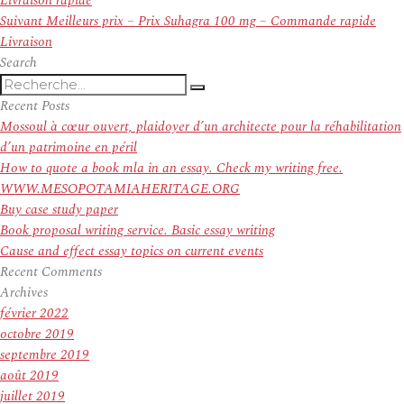
Livraison rapide
l’article
Article
Suivant
Meilleurs prix – Prix Suhagra 100 mg – Commande rapide
suivant :
Livraison
Search
Recherche
Recherche
pour
Recent Posts
:
Mossoul à cœur ouvert, plaidoyer d’un architecte pour la réhabilitation
d’un patrimoine en péril
How to quote a book mla in an essay. Check my writing free.
WWW.MESOPOTAMIAHERITAGE.ORG
Buy case study paper
Book proposal writing service. Basic essay writing
Cause and effect essay topics on current events
Recent Comments
Archives
février 2022
octobre 2019
septembre 2019
août 2019
juillet 2019