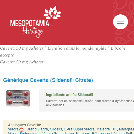
Caverta 50 mg Acheter * Livraison dans le monde rapide * BitCoin
accepté
Caverta 50 mg Acheter