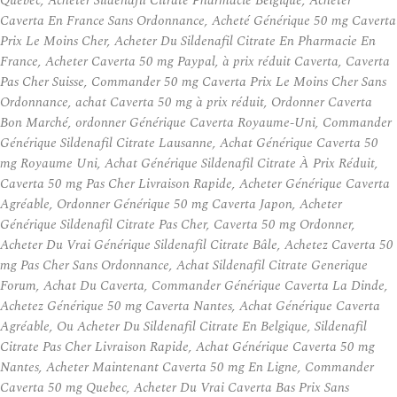
Quebec, Acheter Sildenafil Citrate Pharmacie Belgique, Acheter
Caverta En France Sans Ordonnance, Acheté Générique 50 mg Caverta
Prix Le Moins Cher, Acheter Du Sildenafil Citrate En Pharmacie En
France, Acheter Caverta 50 mg Paypal, à prix réduit Caverta, Caverta
Pas Cher Suisse, Commander 50 mg Caverta Prix Le Moins Cher Sans
Ordonnance, achat Caverta 50 mg à prix réduit, Ordonner Caverta
Bon Marché, ordonner Générique Caverta Royaume-Uni, Commander
Générique Sildenafil Citrate Lausanne, Achat Générique Caverta 50
mg Royaume Uni, Achat Générique Sildenafil Citrate À Prix Réduit,
Caverta 50 mg Pas Cher Livraison Rapide, Acheter Générique Caverta
Agréable, Ordonner Générique 50 mg Caverta Japon, Acheter
Générique Sildenafil Citrate Pas Cher, Caverta 50 mg Ordonner,
Acheter Du Vrai Générique Sildenafil Citrate Bâle, Achetez Caverta 50
mg Pas Cher Sans Ordonnance, Achat Sildenafil Citrate Generique
Forum, Achat Du Caverta, Commander Générique Caverta La Dinde,
Achetez Générique 50 mg Caverta Nantes, Achat Générique Caverta
Agréable, Ou Acheter Du Sildenafil Citrate En Belgique, Sildenafil
Citrate Pas Cher Livraison Rapide, Achat Générique Caverta 50 mg
Nantes, Acheter Maintenant Caverta 50 mg En Ligne, Commander
Caverta 50 mg Quebec, Acheter Du Vrai Caverta Bas Prix Sans