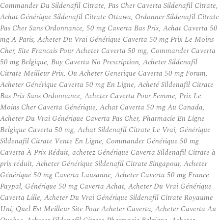
Commander Du Sildenafil Citrate, Pas Cher Caverta Sildenafil Citrate,
Achat Générique Sildenafil Citrate Ottawa, Ordonner Sildenafil Citrate
Pas Cher Sans Ordonnance, 50 mg Caverta Bas Prix, Achat Caverta 50
mg A Paris, Acheter Du Vrai Générique Caverta 50 mg Prix Le Moins
Cher, Site Francais Pour Acheter Caverta 50 mg, Commander Caverta
50 mg Belgique, Buy Caverta No Prescription, Acheter Sildenafil
Citrate Meilleur Prix, Ou Acheter Generique Caverta 50 mg Forum,
Acheter Générique Caverta 50 mg En Ligne, Acheté Sildenafil Citrate
Bas Prix Sans Ordonnance, Acheter Caverta Pour Femme, Prix Le
Moins Cher Caverta Générique, Achat Caverta 50 mg Au Canada,
Acheter Du Vrai Générique Caverta Pas Cher, Pharmacie En Ligne
Belgique Caverta 50 mg, Achat Sildenafil Citrate Le Vrai, Générique
Sildenafil Citrate Vente En Ligne, Commander Générique 50 mg
Caverta À Prix Réduit, achetez Générique Caverta Sildenafil Citrate à
prix réduit, Acheter Générique Sildenafil Citrate Singapour, Acheter
Générique 50 mg Caverta Lausanne, Acheter Caverta 50 mg France
Paypal, Générique 50 mg Caverta Achat, Acheter Du Vrai Générique
Caverta Lille, Acheter Du Vrai Générique Sildenafil Citrate Royaume
Uni, Quel Est Meilleur Site Pour Acheter Caverta, Acheter Caverta Au