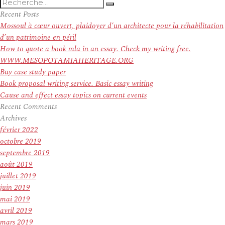
Recherche
Recherche
pour
Recent Posts
:
Mossoul à cœur ouvert, plaidoyer d’un architecte pour la réhabilitation
d’un patrimoine en péril
How to quote a book mla in an essay. Check my writing free.
WWW.MESOPOTAMIAHERITAGE.ORG
Buy case study paper
Book proposal writing service. Basic essay writing
Cause and effect essay topics on current events
Recent Comments
Archives
février 2022
octobre 2019
septembre 2019
août 2019
juillet 2019
juin 2019
mai 2019
avril 2019
mars 2019