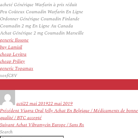
acheté Générique Warfarin à prix réduit
Peu Coûteux Coumadin Warfarin En Ligne
Ordonner Générique Coumadin Finlande
Coumadin 2 mg En Ligne Au Canada
Achat Générique 2 mg Coumadin Marseille
generic Ilosone
buy Lamisil
cheap Levitra
cheap Priligy
generic Topamax
xoxfC8V
Auteur
Publié
le
acti
22 mai 2019
22 mai 2019
Navigation
Article
Précédent
Viagra Oral Jelly Achat En Belgique / Médicaments de bonne
de
précédent :
qualité / BTC accepté
l’article
Article
Suivant
Achat Vibramycin Europe / Sans Rx
suivant :
Search