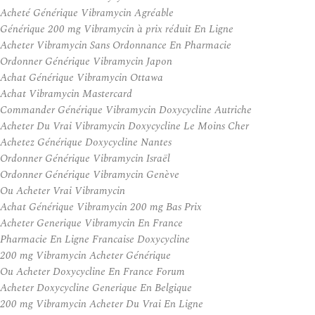
Acheté Générique Vibramycin Agréable
Générique 200 mg Vibramycin à prix réduit En Ligne
Acheter Vibramycin Sans Ordonnance En Pharmacie
Ordonner Générique Vibramycin Japon
Achat Générique Vibramycin Ottawa
Achat Vibramycin Mastercard
Commander Générique Vibramycin Doxycycline Autriche
Acheter Du Vrai Vibramycin Doxycycline Le Moins Cher
Achetez Générique Doxycycline Nantes
Ordonner Générique Vibramycin Israël
Ordonner Générique Vibramycin Genève
Ou Acheter Vrai Vibramycin
Achat Générique Vibramycin 200 mg Bas Prix
Acheter Generique Vibramycin En France
Pharmacie En Ligne Francaise Doxycycline
200 mg Vibramycin Acheter Générique
Ou Acheter Doxycycline En France Forum
Acheter Doxycycline Generique En Belgique
200 mg Vibramycin Acheter Du Vrai En Ligne