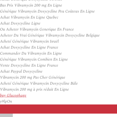
Bas Prix Vibramycin 200 mg En Ligne
Générique Vibramycin Doxycycline Peu Coûteux En Ligne
Achat Vibramycin En Ligne Quebec
Achat Doxycycline Ligne
Ou Acheter Vibramycin Generique En France
Acheter Du Vrai Générique Vibramycin Doxycycline Belgique
Acheté Générique Vibramycin Israël
Achat Doxycycline En Ligne France
Commander Du Vibramycin En Ligne
Générique Vibramycin Combien En Ligne
Vente Doxycycline En Ligne France
Achat Paypal Doxycycline
Vibramycin 200 mg Pas Cher Générique
Acheté Générique Vibramycin Doxycycline Bâle
Vibramycin 200 mg à prix réduit En Ligne
buy Glucophage
y9lpOn
Auteur
Publié