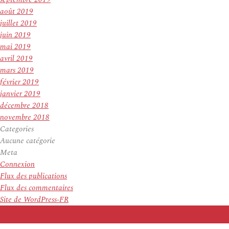
août 2019
juillet 2019
juin 2019
mai 2019
avril 2019
mars 2019
février 2019
janvier 2019
décembre 2018
novembre 2018
Categories
Aucune catégorie
Meta
Connexion
Flux des publications
Flux des commentaires
Site de WordPress-FR