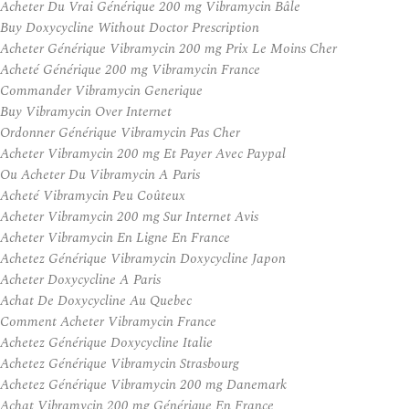
Acheter Du Vrai Générique 200 mg Vibramycin Bâle
Buy Doxycycline Without Doctor Prescription
Acheter Générique Vibramycin 200 mg Prix Le Moins Cher
Acheté Générique 200 mg Vibramycin France
Commander Vibramycin Generique
Buy Vibramycin Over Internet
Ordonner Générique Vibramycin Pas Cher
Acheter Vibramycin 200 mg Et Payer Avec Paypal
Ou Acheter Du Vibramycin A Paris
Acheté Vibramycin Peu Coûteux
Acheter Vibramycin 200 mg Sur Internet Avis
Acheter Vibramycin En Ligne En France
Achetez Générique Vibramycin Doxycycline Japon
Acheter Doxycycline A Paris
Achat De Doxycycline Au Quebec
Comment Acheter Vibramycin France
Achetez Générique Doxycycline Italie
Achetez Générique Vibramycin Strasbourg
Achetez Générique Vibramycin 200 mg Danemark
Achat Vibramycin 200 mg Générique En France