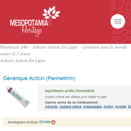
Pharmacie 24h – Acheter Acticin En Ligne – Livraison dans le monde
entier (3-7 Jours)
Acheter Acticin En Ligne