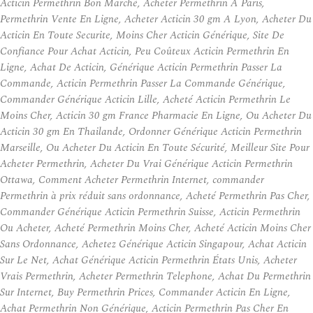
Acticin Permethrin Bon Marché, Acheter Permethrin A Paris,
Permethrin Vente En Ligne, Acheter Acticin 30 gm A Lyon, Acheter Du
Acticin En Toute Securite, Moins Cher Acticin Générique, Site De
Confiance Pour Achat Acticin, Peu Coûteux Acticin Permethrin En
Ligne, Achat De Acticin, Générique Acticin Permethrin Passer La
Commande, Acticin Permethrin Passer La Commande Générique,
Commander Générique Acticin Lille, Acheté Acticin Permethrin Le
Moins Cher, Acticin 30 gm France Pharmacie En Ligne, Ou Acheter Du
Acticin 30 gm En Thailande, Ordonner Générique Acticin Permethrin
Marseille, Ou Acheter Du Acticin En Toute Sécurité, Meilleur Site Pour
Acheter Permethrin, Acheter Du Vrai Générique Acticin Permethrin
Ottawa, Comment Acheter Permethrin Internet, commander
Permethrin à prix réduit sans ordonnance, Acheté Permethrin Pas Cher,
Commander Générique Acticin Permethrin Suisse, Acticin Permethrin
Ou Acheter, Acheté Permethrin Moins Cher, Acheté Acticin Moins Cher
Sans Ordonnance, Achetez Générique Acticin Singapour, Achat Acticin
Sur Le Net, Achat Générique Acticin Permethrin États Unis, Acheter
Vrais Permethrin, Acheter Permethrin Telephone, Achat Du Permethrin
Sur Internet, Buy Permethrin Prices, Commander Acticin En Ligne,
Achat Permethrin Non Générique, Acticin Permethrin Pas Cher En