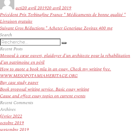
le
acti
20 avril 2019
20 avril 2019
Navigation
Article
Précédent
Prix Terbinafine France * Médicaments de bonne qualité *
de
précédent :
Livraison gratuite
l’article
Article
Suivant
Gros Réductions * Acheter Generique Zovirax 400 mg
suivant :
Search
Recherche
Recherche
pour
Recent Posts
:
Mossoul à cœur ouvert, plaidoyer d’un architecte pour la réhabilitation
d’un patrimoine en péril
How to quote a book mla in an essay. Check my writing free.
WWW.MESOPOTAMIAHERITAGE.ORG
Buy case study paper
Book proposal writing service. Basic essay writing
Cause and effect essay topics on current events
Recent Comments
Archives
février 2022
octobre 2019
septembre 2019