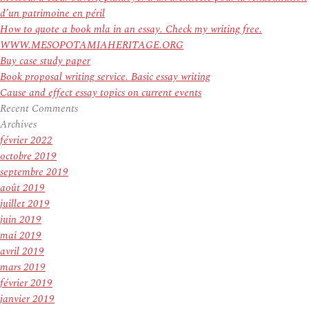
d’un patrimoine en péril
How to quote a book mla in an essay. Check my writing free.
WWW.MESOPOTAMIAHERITAGE.ORG
Buy case study paper
Book proposal writing service. Basic essay writing
Cause and effect essay topics on current events
Recent Comments
Archives
février 2022
octobre 2019
septembre 2019
août 2019
juillet 2019
juin 2019
mai 2019
avril 2019
mars 2019
février 2019
janvier 2019