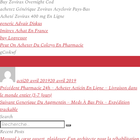
Buy Zovirax Overnight Cod
achetez Générique Zovirax Acyclovir Pays-Bas
Acheté Zovirax 400 mg En Ligne
generic Advair Diskus
Imitrex Achat En France
buy Lopressor
Peut On Acheter Du Colcrys En Pharmacie
gCsvkwf
Auteur
Publié
le
acti
20 avril 2019
20 avril 2019
Navigation
Article
Précédent
Pharmacie 24h – Acheter Acticin En Ligne – Livraison dans
de
précédent :
le monde entier (3-7 Jours)
l’article
Article
Suivant
Generique Du Augmentin – Meds À Bas Prix – Expédition
suivant :
trackable
Search
Recherche
Recherche
pour
Recent Posts
:
Mossoul à cœur ouvert, plaidoyer d’un architecte pour la réhabilitation