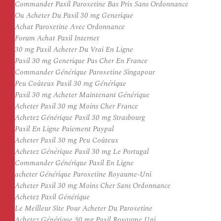
Commander Paxil Paroxetine Bas Prix Sans Ordonnance
Ou Acheter Du Paxil 30 mg Generique
Achat Paroxetine Avec Ordonnance
Forum Achat Paxil Internet
30 mg Paxil Acheter Du Vrai En Ligne
Paxil 30 mg Generique Pas Cher En France
Commander Générique Paroxetine Singapour
Peu Coûteux Paxil 30 mg Générique
Paxil 30 mg Acheter Maintenant Générique
Acheter Paxil 30 mg Moins Cher France
Achetez Générique Paxil 30 mg Strasbourg
Paxil En Ligne Paiement Paypal
Acheter Paxil 30 mg Peu Coûteux
Achetez Générique Paxil 30 mg Le Portugal
Commander Générique Paxil En Ligne
acheter Générique Paroxetine Royaume-Uni
Acheter Paxil 30 mg Moins Cher Sans Ordonnance
Achetez Paxil Générique
Le Meilleur Site Pour Acheter Du Paroxetine
Achetez Générique 30 mg Paxil Royaume Uni