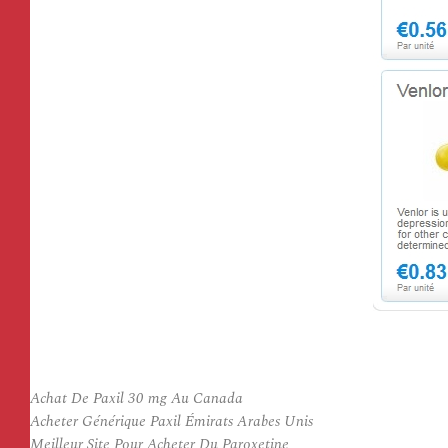
Achat De Paxil 30 mg Au Canada
Acheter Générique Paxil Émirats Arabes Unis
Meilleur Site Pour Acheter Du Paroxetine