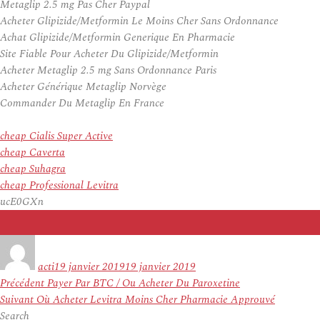
Metaglip 2.5 mg Pas Cher Paypal
Acheter Glipizide/Metformin Le Moins Cher Sans Ordonnance
Achat Glipizide/Metformin Generique En Pharmacie
Site Fiable Pour Acheter Du Glipizide/Metformin
Acheter Metaglip 2.5 mg Sans Ordonnance Paris
Acheter Générique Metaglip Norvège
Commander Du Metaglip En France
cheap Cialis Super Active
cheap Caverta
cheap Suhagra
cheap Professional Levitra
ucE0GXn
Auteur
Publié
le
acti
19 janvier 2019
19 janvier 2019
Navigation
Article
Précédent
Payer Par BTC / Ou Acheter Du Paroxetine
de
Article
précédent :
Suivant
Où Acheter Levitra Moins Cher Pharmacie Approuvé
l’article
suivant :
Search