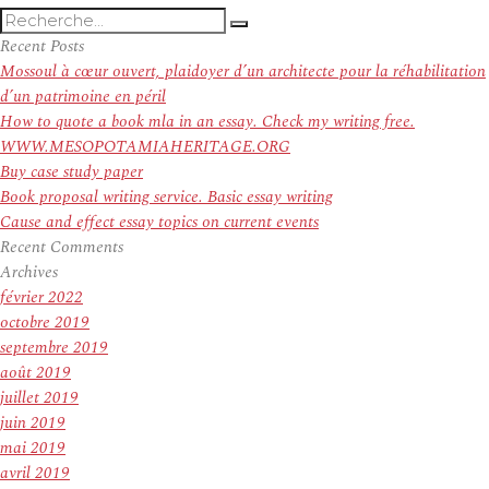
Recherche
Recherche
pour
Recent Posts
:
Mossoul à cœur ouvert, plaidoyer d’un architecte pour la réhabilitation
d’un patrimoine en péril
How to quote a book mla in an essay. Check my writing free.
WWW.MESOPOTAMIAHERITAGE.ORG
Buy case study paper
Book proposal writing service. Basic essay writing
Cause and effect essay topics on current events
Recent Comments
Archives
février 2022
octobre 2019
septembre 2019
août 2019
juillet 2019
juin 2019
mai 2019
avril 2019