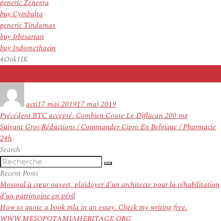
generic Zenegra
buy Cymbalta
generic Tindamax
buy Irbesartan
buy Indomethacin
4Ook1IK
Auteur
Publié
le
acti
17 mai 2019
17 mai 2019
Navigation
Article
Précédent
BTC accepté. Combien Coute Le Diflucan 200 mg
de
Article
précédent :
Suivant
Gros Réductions / Commander Cipro En Belgique / Pharmacie
l’article
suivant :
24h
Search
Recherche
Recherche
pour
Recent Posts
:
Mossoul à cœur ouvert, plaidoyer d’un architecte pour la réhabilitation
d’un patrimoine en péril
How to quote a book mla in an essay. Check my writing free.
WWW.MESOPOTAMIAHERITAGE.ORG