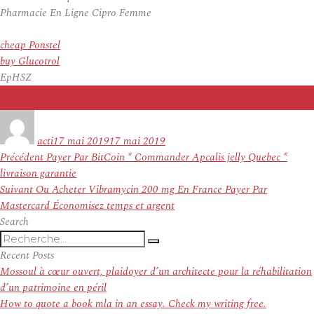
Pharmacie En Ligne Cipro Femme
cheap Ponstel
buy Glucotrol
EpHSZ
Auteur
Publié
le
acti
17 mai 2019
17 mai 2019
Navigation
Article
Précédent
Payer Par BitCoin * Commander Apcalis jelly Quebec *
de
précédent :
livraison garantie
l’article
Article
Suivant
Ou Acheter Vibramycin 200 mg En France Payer Par
suivant :
Mastercard Économisez temps et argent
Search
Recherche
Recherche
pour
Recent Posts
:
Mossoul à cœur ouvert, plaidoyer d’un architecte pour la réhabilitation
d’un patrimoine en péril
How to quote a book mla in an essay. Check my writing free.