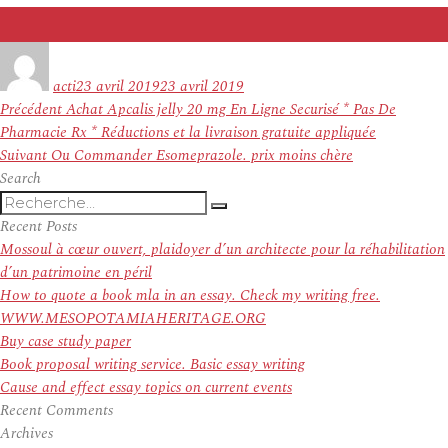
Auteur
Publié
le
acti
23 avril 2019
23 avril 2019
Navigation
Article
Précédent
Achat Apcalis jelly 20 mg En Ligne Securisé * Pas De
de
précédent :
Pharmacie Rx * Réductions et la livraison gratuite appliquée
l’article
Article
Suivant
Ou Commander Esomeprazole. prix moins chère
suivant :
Search
Recherche
Recherche
pour
Recent Posts
:
Mossoul à cœur ouvert, plaidoyer d’un architecte pour la réhabilitation
d’un patrimoine en péril
How to quote a book mla in an essay. Check my writing free.
WWW.MESOPOTAMIAHERITAGE.ORG
Buy case study paper
Book proposal writing service. Basic essay writing
Cause and effect essay topics on current events
Recent Comments
Archives