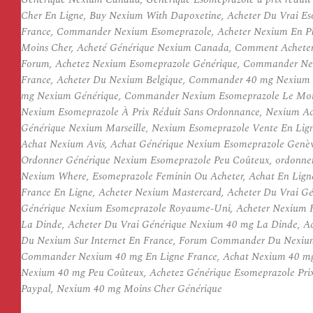
Cher En Ligne, Buy Nexium With Dapoxetine, Acheter Du Vrai Es
France, Commander Nexium Esomeprazole, Acheter Nexium En Pha
Moins Cher, Acheté Générique Nexium Canada, Comment Acheter N
Forum, Achetez Nexium Esomeprazole Générique, Commander Nexi
France, Acheter Du Nexium Belgique, Commander 40 mg Nexium P
mg Nexium Générique, Commander Nexium Esomeprazole Le Moins
Nexium Esomeprazole À Prix Réduit Sans Ordonnance, Nexium Ach
Générique Nexium Marseille, Nexium Esomeprazole Vente En Lig
Achat Nexium Avis, Achat Générique Nexium Esomeprazole Genè
Ordonner Générique Nexium Esomeprazole Peu Coûteux, ordonner
Nexium Where, Esomeprazole Feminin Ou Acheter, Achat En Lign
France En Ligne, Acheter Nexium Mastercard, Acheter Du Vrai Gé
Générique Nexium Esomeprazole Royaume-Uni, Acheter Nexium F
La Dinde, Acheter Du Vrai Générique Nexium 40 mg La Dinde, A
Du Nexium Sur Internet En France, Forum Commander Du Nexium
Commander Nexium 40 mg En Ligne France, Achat Nexium 40 mg 
Nexium 40 mg Peu Coûteux, Achetez Générique Esomeprazole Prix
Paypal, Nexium 40 mg Moins Cher Générique