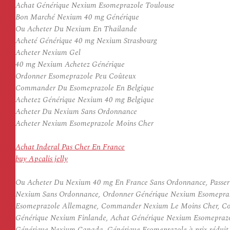
Achat Générique Nexium Esomeprazole Toulouse
Bon Marché Nexium 40 mg Générique
Ou Acheter Du Nexium En Thailande
Acheté Générique 40 mg Nexium Strasbourg
Acheter Nexium Gel
40 mg Nexium Achetez Générique
Ordonner Esomeprazole Peu Coûteux
Commander Du Esomeprazole En Belgique
Achetez Générique Nexium 40 mg Belgique
Acheter Du Nexium Sans Ordonnance
Acheter Nexium Esomeprazole Moins Cher
Achat Inderal Pas Cher En France
buy Apcalis jelly
Ou Acheter Du Nexium 40 mg En France Sans Ordonnance, Passe
Nexium Sans Ordonnance, Ordonner Générique Nexium Esomepraz
Esomeprazole Allemagne, Commander Nexium Le Moins Cher, Co
Générique Nexium Finlande, Achat Générique Nexium Esomeprazo
Générique Nexium Canada, Générique Esomeprazole à prix réduit 