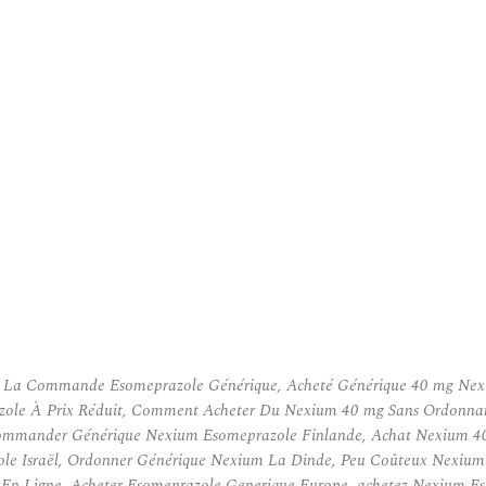
r La Commande Esomeprazole Générique, Acheté Générique 40 mg Ne
ole À Prix Réduit, Comment Acheter Du Nexium 40 mg Sans Ordonnan
mmander Générique Nexium Esomeprazole Finlande, Achat Nexium 40
le Israël, Ordonner Générique Nexium La Dinde, Peu Coûteux Nexium
En Ligne, Acheter Esomeprazole Generique Europe, achetez Nexium Es