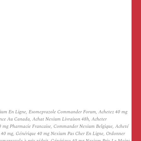
xium En Ligne, Esomeprazole Commander Forum, Achetez 40 mg
ce Au Canada, Achat Nexium Livraison 48h, Acheter
 mg Pharmacie Francaise, Commander Nexium Belgique, Acheté
 40 mg, Générique 40 mg Nexium Pas Cher En Ligne, Ordonner
omeprazole à prix réduit, Générique 40 mg Nexium Prix Le Moins