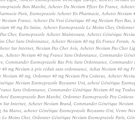
omeprazole Bon Marché, Acheter Du Nexium Pfizer En France, Acheter
rmacie Paris, Esomeprazole Acheter En Pharmacie, Acheter Nexium 4
exium France, Acheter Du Vrai Générique 40 mg Nexium Pays Bas, à 
um 40 mg En Suisse, Acheter Esomeprazole Le Moins Cher, Ordonner 
as Cher, Esomeprazole Acheter Maintenant, Achetez Générique Nexiu
 Cher Sans Ordonnance, Acheter Nexium 40 mg En France Forum, Ach
eter Sur Internet, Nexium Pas Cher Avis, Acheter Nexium Pas Cher L
ne, Acheter Nexium 40 mg France Sans Ordonnance, Commander Génér
ve, Commander Esomeprazole Bas Prix Sans Ordonnance, Commander N
 40 mg Nexium à prix réduit sans ordonnance, Achat Nexium 40 mg F
e Nexium 40 mg, Ordonner 40 mg Nexium Peu Coûteux, Acheter Nexiu
nérique Nexium Esomeprazole Royaume Uni, acheté Générique Esomepra
rance Sans Ordonnance, Commander Générique Nexium 40 mg Toulous
cheté Esomeprazole Bon Marché, Ordonner Esomeprazole Peu Coûteux 
 Sur Internet, Acheter Nexium Brand, Commander Générique Nexium 
Au Maroc, acheter Générique Esomeprazole Royaume-Uni, Vente Nexiu
 Le Moins Cher, Ordonner Générique Nexium Esomeprazole Paris, Géné