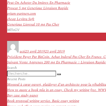
Peut On Acheter Du Imitrex En Pharmacie
Proscar 5 mg Generique Livraison Rapide
prium-partners.com
cheap Levitra Soft
Generique Lioresal 10 mg Pas Cher
Ml5tGV
Auteur
Publié
le
acti
23 avril 2019
23 avril 2019
Navigation
Article
Précédent
Payer Par BitCoin. Achat Inderal Pas Cher En France. C
de
Article
précédent :
Suivant
Vente Aggrenox 200 mg En Pharmacie :: Livraison Rapide :
l’article
suivant :
Search
Recherche
Recherche
pour
Recent Posts
:
Mossoul à cœur ouvert, plaidoyer d’un architecte pour la réhabilit
How to quote a book mla in an essay. Check my writing f
Buy case study paper
Book proposal writing service. Basic essay writing