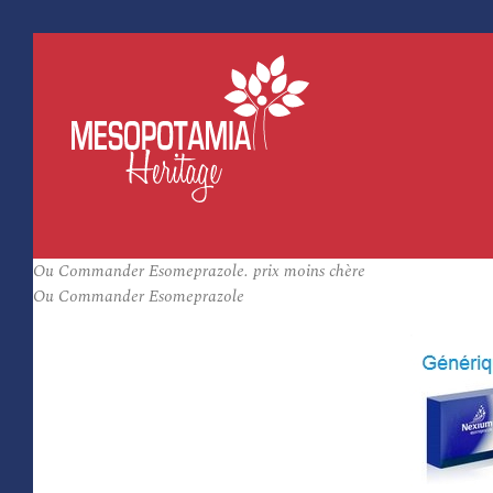
Ou Commander Esomeprazole. prix moins chère
Ou Commander Esomeprazole