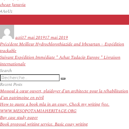
cheap Januvia
4AoUz
Auteur
Publié
le
acti
17 mai 2019
17 mai 2019
Navigation
Article
Précédent
Meilleur Hydrochlorothiazide and Irbesartan – Expédition
de
précédent :
trackable
l’article
Article
Suivant
Expédition Immédiate * Achat Tadacip Europe * Livraison
suivant :
internationale
Search
Recherche
Recherche
pour
Recent Posts
:
Mossoul à cœur ouvert, plaidoyer d’un architecte pour la réhabilitation
d’un patrimoine en péril
How to quote a book mla in an essay. Check my writing free.
WWW.MESOPOTAMIAHERITAGE.ORG
Buy case study paper
Book proposal writing service. Basic essay writing