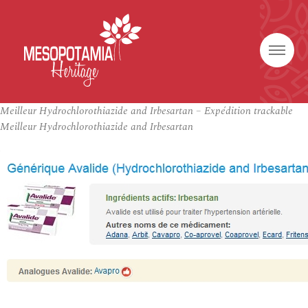
Meilleur Hydrochlorothiazide and Irbesartan – Expédition trackable
Meilleur Hydrochlorothiazide and Irbesartan