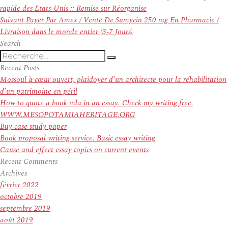
de
précédent :
rapide des Etats-Unis :: Remise sur Réorganise
l’article
Article
Suivant
Payer Par Amex / Vente De Sumycin 250 mg En Pharmacie /
suivant :
Livraison dans le monde entier (3-7 Jours)
Search
Recherche
Recherche
pour
Recent Posts
:
Mossoul à cœur ouvert, plaidoyer d’un architecte pour la réhabilitation
d’un patrimoine en péril
How to quote a book mla in an essay. Check my writing free.
WWW.MESOPOTAMIAHERITAGE.ORG
Buy case study paper
Book proposal writing service. Basic essay writing
Cause and effect essay topics on current events
Recent Comments
Archives
février 2022
octobre 2019
septembre 2019
août 2019