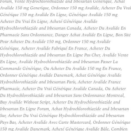
Forum, Vente Hydrochlorothiazide and Irbesartan Générique, Achat
Avalide 150 mg Generique, Ordonner 150 mg Avalide, Acheter Du Vrai
Générique 150 mg Avalide En Ligne, Générique Avalide 150 mg
Acheter Du Vrai En Ligne, Acheté Générique Avalide
Hydrochlorothiazide and Irbesartan Canada, Acheter Du Avalide En
Pharmacie Sans Ordonnance, Danger Achat Avalide En Ligne, Bon Site
Pour Acheter Du Avalide 150 mg, Ordonner 150 mg Avalide
Générique, Acheter Avalide Fabriqué En France, Acheter Du
Hydrochlorothiazide and Irbesartan En Ligne Pas Cher, Avalide Vente
En Ligne, Avalide Hydrochlorothiazide and Irbesartan Passer La
Commande Générique, Ou Acheter Du Avalide 150 mg En France,
Ordonner Générique Avalide Danemark, Achat Générique Avalide
Hydrochlorothiazide and Irbesartan Paris, Acheter Avalide France
Pharmacie, Acheter Du Vrai Générique Avalide Canada, Ou Acheter
Du Hydrochlorothiazide and Irbesartan Sans Ordonnance Montreal,
Buy Avalide Without Script, Acheter Du Hydrochlorothiazide and
Irbesartan En Ligne Forum, Achat Hydrochlorothiazide and Irbesartan
Sur, Acheter Du Vrai Générique Hydrochlorothiazide and Irbesartan
Pays Bas, Acheter Avalide Avec Carte Mastercard, Ordonner Générique
150 mg Avalide Danemark, Acheté Générique Avalide Bâle, Combien