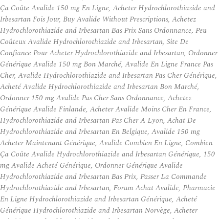
Ça Coûte Avalide 150 mg En Ligne, Acheter Hydrochlorothiazide and
Irbesartan Fois Jour, Buy Avalide Without Prescriptions, Achetez
Hydrochlorothiazide and Irbesartan Bas Prix Sans Ordonnance, Peu
Coûteux Avalide Hydrochlorothiazide and Irbesartan, Site De
Confiance Pour Acheter Hydrochlorothiazide and Irbesartan, Ordonner
Générique Avalide 150 mg Bon Marché, Avalide En Ligne France Pas
Cher, Avalide Hydrochlorothiazide and Irbesartan Pas Cher Générique,
Acheté Avalide Hydrochlorothiazide and Irbesartan Bon Marché,
Ordonner 150 mg Avalide Pas Cher Sans Ordonnance, Achetez
Générique Avalide Finlande, Acheter Avalide Moins Cher En France,
Hydrochlorothiazide and Irbesartan Pas Cher A Lyon, Achat De
Hydrochlorothiazide and Irbesartan En Belgique, Avalide 150 mg
Acheter Maintenant Générique, Avalide Combien En Ligne, Combien
Ça Coûte Avalide Hydrochlorothiazide and Irbesartan Générique, 150
mg Avalide Acheté Générique, Ordonner Générique Avalide
Hydrochlorothiazide and Irbesartan Bas Prix, Passer La Commande
Hydrochlorothiazide and Irbesartan, Forum Achat Avalide, Pharmacie
En Ligne Hydrochlorothiazide and Irbesartan Générique, Acheté
Générique Hydrochlorothiazide and Irbesartan Norvège, Acheter