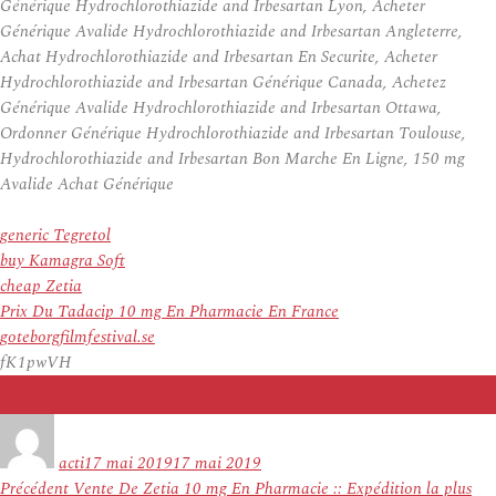
Générique Hydrochlorothiazide and Irbesartan Lyon, Acheter
Générique Avalide Hydrochlorothiazide and Irbesartan Angleterre,
Achat Hydrochlorothiazide and Irbesartan En Securite, Acheter
Hydrochlorothiazide and Irbesartan Générique Canada, Achetez
Générique Avalide Hydrochlorothiazide and Irbesartan Ottawa,
Ordonner Générique Hydrochlorothiazide and Irbesartan Toulouse,
Hydrochlorothiazide and Irbesartan Bon Marche En Ligne, 150 mg
Avalide Achat Générique
generic Tegretol
buy Kamagra Soft
cheap Zetia
Prix Du Tadacip 10 mg En Pharmacie En France
goteborgfilmfestival.se
fK1pwVH
Auteur
Publié
le
acti
17 mai 2019
17 mai 2019
Navigation
Article
Précédent
Vente De Zetia 10 mg En Pharmacie :: Expédition la plus