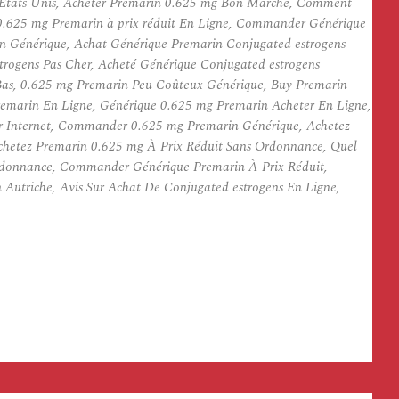
s États Unis, Acheter Premarin 0.625 mg Bon Marché, Comment
 0.625 mg Premarin à prix réduit En Ligne, Commander Générique
n Générique, Achat Générique Premarin Conjugated estrogens
rogens Pas Cher, Acheté Générique Conjugated estrogens
Bas, 0.625 mg Premarin Peu Coûteux Générique, Buy Premarin
Premarin En Ligne, Générique 0.625 mg Premarin Acheter En Ligne,
ur Internet, Commander 0.625 mg Premarin Générique, Achetez
Achetez Premarin 0.625 mg À Prix Réduit Sans Ordonnance, Quel
Ordonnance, Commander Générique Premarin À Prix Réduit,
utriche, Avis Sur Achat De Conjugated estrogens En Ligne,