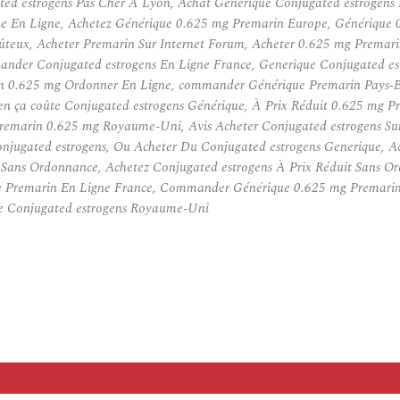
ated estrogens Pas Cher A Lyon, Achat Générique Conjugated estrogen
que En Ligne, Achetez Générique 0.625 mg Premarin Europe, Générique
teux, Acheter Premarin Sur Internet Forum, Acheter 0.625 mg Premari
der Conjugated estrogens En Ligne France, Generique Conjugated est
in 0.625 mg Ordonner En Ligne, commander Générique Premarin Pays-
ien ça coûte Conjugated estrogens Générique, À Prix Réduit 0.625 mg 
Premarin 0.625 mg Royaume-Uni, Avis Acheter Conjugated estrogens S
onjugated estrogens, Ou Acheter Du Conjugated estrogens Generique, 
 Sans Ordonnance, Achetez Conjugated estrogens À Prix Réduit Sans 
e Premarin En Ligne France, Commander Générique 0.625 mg Premarin A
e Conjugated estrogens Royaume-Uni