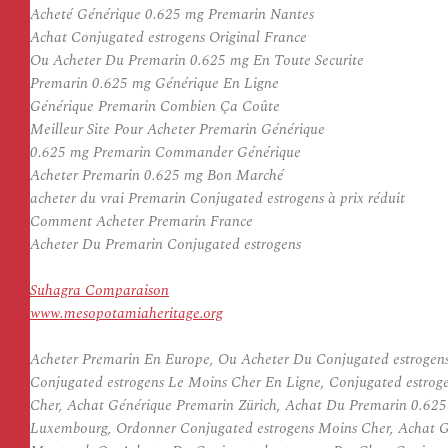
Acheté Générique 0.625 mg Premarin Nantes
Achat Conjugated estrogens Original France
Ou Acheter Du Premarin 0.625 mg En Toute Securite
Premarin 0.625 mg Générique En Ligne
Générique Premarin Combien Ça Coûte
Meilleur Site Pour Acheter Premarin Générique
0.625 mg Premarin Commander Générique
Acheter Premarin 0.625 mg Bon Marché
acheter du vrai Premarin Conjugated estrogens à prix réduit
Comment Acheter Premarin France
Acheter Du Premarin Conjugated estrogens
Suhagra Comparaison
www.mesopotamiaheritage.org
Acheter Premarin En Europe, Ou Acheter Du Conjugated estrogens 
Conjugated estrogens Le Moins Cher En Ligne, Conjugated estrog
Cher, Achat Générique Premarin Zürich, Achat Du Premarin 0.625
Luxembourg, Ordonner Conjugated estrogens Moins Cher, Achat Gé