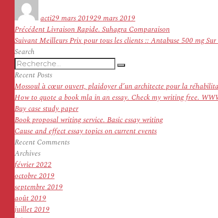
Auteur
Publié
le
acti
29 mars 2019
29 mars 2019
Navigation
Article
Précédent
Livraison Rapide. Suhagra Comparaison
de
Article
précédent :
Suivant
Meilleurs Prix pour tous les clients :: Antabuse 500 mg Sur
l’article
suivant :
Search
Recherche
Recherche
pour
Recent Posts
:
Mossoul à cœur ouvert, plaidoyer d’un architecte pour la réhabilit
How to quote a book mla in an essay. Check my writing f
Buy case study paper
Book proposal writing service. Basic essay writing
Cause and effect essay topics on current events
Recent Comments
Archives
février 2022
octobre 2019
septembre 2019
août 2019
juillet 2019