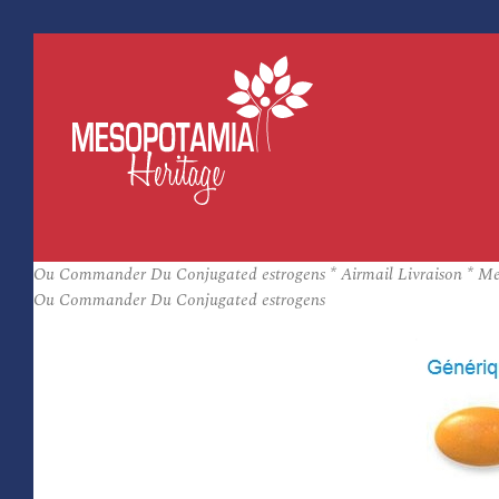
Ou Commander Du Conjugated estrogens * Airmail Livraison * Meil
Ou Commander Du Conjugated estrogens