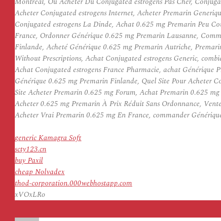
Montreal, Ou Acheter Du Conjugated estrogens Pas Cher, Conjug
Acheter Conjugated estrogens Internet, Acheter Premarin Generi
Conjugated estrogens La Dinde, Achat 0.625 mg Premarin Peu Coû
France, Ordonner Générique 0.625 mg Premarin Lausanne, Comman
Finlande, Acheté Générique 0.625 mg Premarin Autriche, Premar
Without Prescriptions, Achat Conjugated estrogens Generic, comb
Achat Conjugated estrogens France Pharmacie, achat Générique 
Générique 0.625 mg Premarin Finlande, Quel Site Pour Acheter C
Site Acheter Premarin 0.625 mg Forum, Achat Premarin 0.625 mg
Acheter 0.625 mg Premarin À Prix Réduit Sans Ordonnance, Vent
Acheter Vrai Premarin 0.625 mg En France, commander Génériqu
generic Kamagra Soft
scty123.cn
buy Paxil
cheap Nolvadex
thod-corporation.000webhostapp.com
xVOxLRo