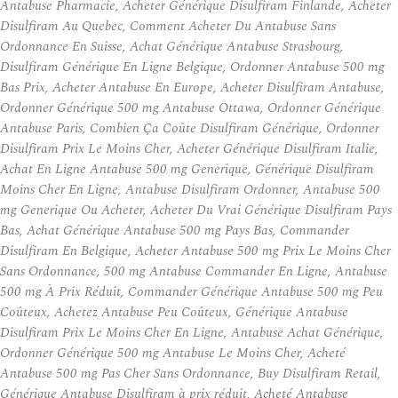
Antabuse Pharmacie, Acheter Générique Disulfiram Finlande, Acheter
Disulfiram Au Quebec, Comment Acheter Du Antabuse Sans
Ordonnance En Suisse, Achat Générique Antabuse Strasbourg,
Disulfiram Générique En Ligne Belgique, Ordonner Antabuse 500 mg
Bas Prix, Acheter Antabuse En Europe, Acheter Disulfiram Antabuse,
Ordonner Générique 500 mg Antabuse Ottawa, Ordonner Générique
Antabuse Paris, Combien Ça Coûte Disulfiram Générique, Ordonner
Disulfiram Prix Le Moins Cher, Acheter Générique Disulfiram Italie,
Achat En Ligne Antabuse 500 mg Generique, Générique Disulfiram
Moins Cher En Ligne, Antabuse Disulfiram Ordonner, Antabuse 500
mg Generique Ou Acheter, Acheter Du Vrai Générique Disulfiram Pays
Bas, Achat Générique Antabuse 500 mg Pays Bas, Commander
Disulfiram En Belgique, Acheter Antabuse 500 mg Prix Le Moins Cher
Sans Ordonnance, 500 mg Antabuse Commander En Ligne, Antabuse
500 mg À Prix Réduit, Commander Générique Antabuse 500 mg Peu
Coûteux, Achetez Antabuse Peu Coûteux, Générique Antabuse
Disulfiram Prix Le Moins Cher En Ligne, Antabuse Achat Générique,
Ordonner Générique 500 mg Antabuse Le Moins Cher, Acheté
Antabuse 500 mg Pas Cher Sans Ordonnance, Buy Disulfiram Retail,
Générique Antabuse Disulfiram à prix réduit, Acheté Antabuse