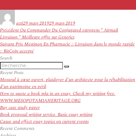
Auteur
Publié
le
acti
29 mars 2019
29 mars 2019
Navigation
Article
Précédent
Ou Commander Du Conjugated estrogens * Airmail
de
précédent :
Livraison * Meilleure offre sur Generics
l’article
Article
Suivant
Prix Mestinon En Pharmacie :: Livraison dans le monde rapide
suivant :
:: BitCoin accepté
Search
Recherche
Recherche
pour
Recent Posts
:
Mossoul à cœur ouvert, plaidoyer d’un architecte pour la réhabilitation
d’un patrimoine en péril
How to quote a book mla in an essay. Check my writing free.
WWW.MESOPOTAMIAHERITAGE.ORG
Buy case study paper
Book proposal writing service. Basic essay writing
Cause and effect essay topics on current events
Recent Comments
Archives