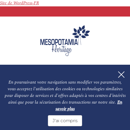
Site de WordPress-FR
En poursuivant votre navigation sans modifier vos paramètres,
vous acceptez l'utilisation des cookies ou technologies similaires
L'association
NOS PARTENAIRES
pour disposer de services et d'offres adaptés à vos centres d'intérêts
ainsi que pour la sécurisation des transactions sur notre site.
En
Le conseil scientifique et nos experts
Les auteurs
savoir plus
Mentions légales
Nous contacter
J'ai compris