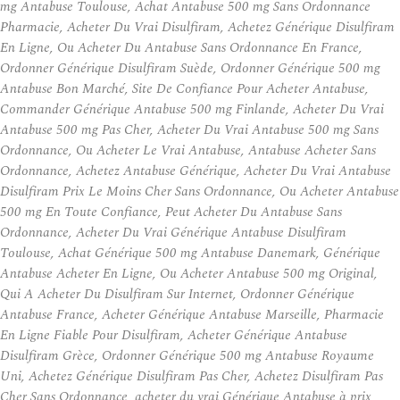
mg Antabuse Toulouse, Achat Antabuse 500 mg Sans Ordonnance
Pharmacie, Acheter Du Vrai Disulfiram, Achetez Générique Disulfiram
En Ligne, Ou Acheter Du Antabuse Sans Ordonnance En France,
Ordonner Générique Disulfiram Suède, Ordonner Générique 500 mg
Antabuse Bon Marché, Site De Confiance Pour Acheter Antabuse,
Commander Générique Antabuse 500 mg Finlande, Acheter Du Vrai
Antabuse 500 mg Pas Cher, Acheter Du Vrai Antabuse 500 mg Sans
Ordonnance, Ou Acheter Le Vrai Antabuse, Antabuse Acheter Sans
Ordonnance, Achetez Antabuse Générique, Acheter Du Vrai Antabuse
Disulfiram Prix Le Moins Cher Sans Ordonnance, Ou Acheter Antabuse
500 mg En Toute Confiance, Peut Acheter Du Antabuse Sans
Ordonnance, Acheter Du Vrai Générique Antabuse Disulfiram
Toulouse, Achat Générique 500 mg Antabuse Danemark, Générique
Antabuse Acheter En Ligne, Ou Acheter Antabuse 500 mg Original,
Qui A Acheter Du Disulfiram Sur Internet, Ordonner Générique
Antabuse France, Acheter Générique Antabuse Marseille, Pharmacie
En Ligne Fiable Pour Disulfiram, Acheter Générique Antabuse
Disulfiram Grèce, Ordonner Générique 500 mg Antabuse Royaume
Uni, Achetez Générique Disulfiram Pas Cher, Achetez Disulfiram Pas
Cher Sans Ordonnance, acheter du vrai Générique Antabuse à prix