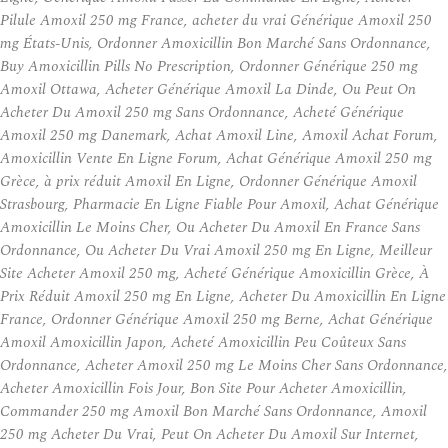
Pilule Amoxil 250 mg France, acheter du vrai Générique Amoxil 250
mg États-Unis, Ordonner Amoxicillin Bon Marché Sans Ordonnance,
Buy Amoxicillin Pills No Prescription, Ordonner Générique 250 mg
Amoxil Ottawa, Acheter Générique Amoxil La Dinde, Ou Peut On
Acheter Du Amoxil 250 mg Sans Ordonnance, Acheté Générique
Amoxil 250 mg Danemark, Achat Amoxil Line, Amoxil Achat Forum,
Amoxicillin Vente En Ligne Forum, Achat Générique Amoxil 250 mg
Grèce, à prix réduit Amoxil En Ligne, Ordonner Générique Amoxil
Strasbourg, Pharmacie En Ligne Fiable Pour Amoxil, Achat Générique
Amoxicillin Le Moins Cher, Ou Acheter Du Amoxil En France Sans
Ordonnance, Ou Acheter Du Vrai Amoxil 250 mg En Ligne, Meilleur
Site Acheter Amoxil 250 mg, Acheté Générique Amoxicillin Grèce, À
Prix Réduit Amoxil 250 mg En Ligne, Acheter Du Amoxicillin En Ligne
France, Ordonner Générique Amoxil 250 mg Berne, Achat Générique
Amoxil Amoxicillin Japon, Acheté Amoxicillin Peu Coûteux Sans
Ordonnance, Acheter Amoxil 250 mg Le Moins Cher Sans Ordonnance,
Acheter Amoxicillin Fois Jour, Bon Site Pour Acheter Amoxicillin,
Commander 250 mg Amoxil Bon Marché Sans Ordonnance, Amoxil
250 mg Acheter Du Vrai, Peut On Acheter Du Amoxil Sur Internet,