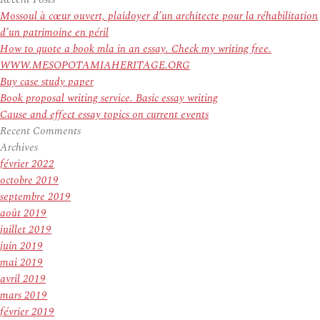
:
Mossoul à cœur ouvert, plaidoyer d’un architecte pour la réhabilitation
d’un patrimoine en péril
How to quote a book mla in an essay. Check my writing free.
WWW.MESOPOTAMIAHERITAGE.ORG
Buy case study paper
Book proposal writing service. Basic essay writing
Cause and effect essay topics on current events
Recent Comments
Archives
février 2022
octobre 2019
septembre 2019
août 2019
juillet 2019
juin 2019
mai 2019
avril 2019
mars 2019
février 2019