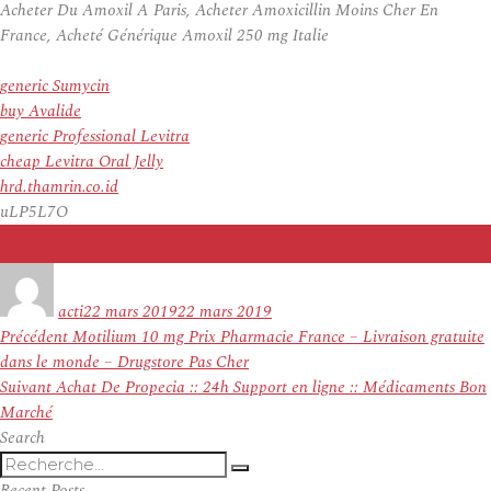
Acheter Du Amoxil A Paris, Acheter Amoxicillin Moins Cher En
France, Acheté Générique Amoxil 250 mg Italie
generic Sumycin
buy Avalide
generic Professional Levitra
cheap Levitra Oral Jelly
hrd.thamrin.co.id
uLP5L7O
Auteur
Publié
le
acti
22 mars 2019
22 mars 2019
Navigation
Article
Précédent
Motilium 10 mg Prix Pharmacie France – Livraison gratuite
de
précédent :
dans le monde – Drugstore Pas Cher
l’article
Article
Suivant
Achat De Propecia :: 24h Support en ligne :: Médicaments Bon
suivant :
Marché
Search
Recherche
Recherche
pour
Recent Posts