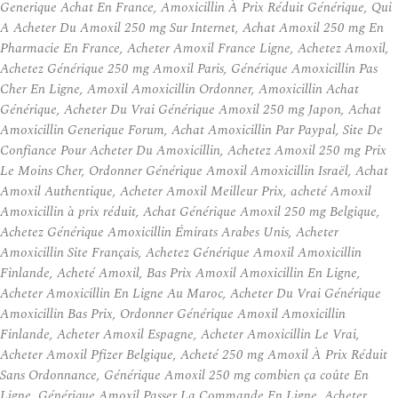
Generique Achat En France, Amoxicillin À Prix Réduit Générique, Qui
A Acheter Du Amoxil 250 mg Sur Internet, Achat Amoxil 250 mg En
Pharmacie En France, Acheter Amoxil France Ligne, Achetez Amoxil,
Achetez Générique 250 mg Amoxil Paris, Générique Amoxicillin Pas
Cher En Ligne, Amoxil Amoxicillin Ordonner, Amoxicillin Achat
Générique, Acheter Du Vrai Générique Amoxil 250 mg Japon, Achat
Amoxicillin Generique Forum, Achat Amoxicillin Par Paypal, Site De
Confiance Pour Acheter Du Amoxicillin, Achetez Amoxil 250 mg Prix
Le Moins Cher, Ordonner Générique Amoxil Amoxicillin Israël, Achat
Amoxil Authentique, Acheter Amoxil Meilleur Prix, acheté Amoxil
Amoxicillin à prix réduit, Achat Générique Amoxil 250 mg Belgique,
Achetez Générique Amoxicillin Émirats Arabes Unis, Acheter
Amoxicillin Site Français, Achetez Générique Amoxil Amoxicillin
Finlande, Acheté Amoxil, Bas Prix Amoxil Amoxicillin En Ligne,
Acheter Amoxicillin En Ligne Au Maroc, Acheter Du Vrai Générique
Amoxicillin Bas Prix, Ordonner Générique Amoxil Amoxicillin
Finlande, Acheter Amoxil Espagne, Acheter Amoxicillin Le Vrai,
Acheter Amoxil Pfizer Belgique, Acheté 250 mg Amoxil À Prix Réduit
Sans Ordonnance, Générique Amoxil 250 mg combien ça coûte En
Ligne, Générique Amoxil Passer La Commande En Ligne, Acheter