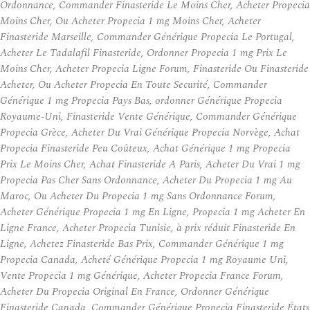
Ordonnance, Commander Finasteride Le Moins Cher, Acheter Propecia
Moins Cher, Ou Acheter Propecia 1 mg Moins Cher, Acheter
Finasteride Marseille, Commander Générique Propecia Le Portugal,
Acheter Le Tadalafil Finasteride, Ordonner Propecia 1 mg Prix Le
Moins Cher, Acheter Propecia Ligne Forum, Finasteride Ou Finasteride
Acheter, Ou Acheter Propecia En Toute Securité, Commander
Générique 1 mg Propecia Pays Bas, ordonner Générique Propecia
Royaume-Uni, Finasteride Vente Générique, Commander Générique
Propecia Grèce, Acheter Du Vrai Générique Propecia Norvège, Achat
Propecia Finasteride Peu Coûteux, Achat Générique 1 mg Propecia
Prix Le Moins Cher, Achat Finasteride A Paris, Acheter Du Vrai 1 mg
Propecia Pas Cher Sans Ordonnance, Acheter Du Propecia 1 mg Au
Maroc, Ou Acheter Du Propecia 1 mg Sans Ordonnance Forum,
Acheter Générique Propecia 1 mg En Ligne, Propecia 1 mg Acheter En
Ligne France, Acheter Propecia Tunisie, à prix réduit Finasteride En
Ligne, Achetez Finasteride Bas Prix, Commander Générique 1 mg
Propecia Canada, Acheté Générique Propecia 1 mg Royaume Uni,
Vente Propecia 1 mg Générique, Acheter Propecia France Forum,
Acheter Du Propecia Original En France, Ordonner Générique
Finasteride Canada, Commander Générique Propecia Finasteride États