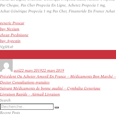
Par Cheque, Pas Cher Propecia En Ligne, Achetez Propecia 1 mg,
Achat Générique Propecia 1 mg Pas Cher, Finasteride En France Achat
generic Proscar
buy Nexium
cheap Prednisone
buy Aygestin
VgSHx0
Auteur
Publié
le
acti
22 mars 2019
22 mars 2019
Navigation
Article
Précédent
Ou Acheter Amoxil En France – Médicaments Bon Marché –
de
précédent :
Doctor Consultations gratuites
l’article
Article
Suivant
Médicaments de bonne qualité – Cymbalta Generique
suivant :
Livraison Rapide – Airmail Livraison
Search
Recherche
Recherche
pour
Recent Posts