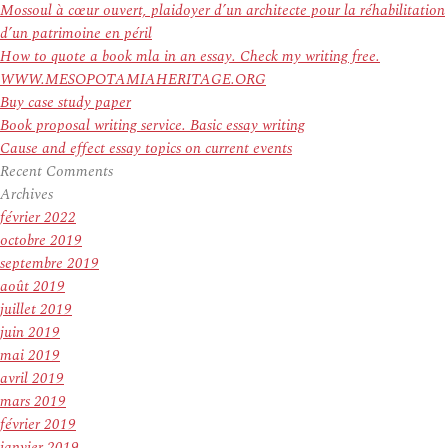
:
Mossoul à cœur ouvert, plaidoyer d’un architecte pour la réhabilitation
d’un patrimoine en péril
How to quote a book mla in an essay. Check my writing free.
WWW.MESOPOTAMIAHERITAGE.ORG
Buy case study paper
Book proposal writing service. Basic essay writing
Cause and effect essay topics on current events
Recent Comments
Archives
février 2022
octobre 2019
septembre 2019
août 2019
juillet 2019
juin 2019
mai 2019
avril 2019
mars 2019
février 2019
janvier 2019