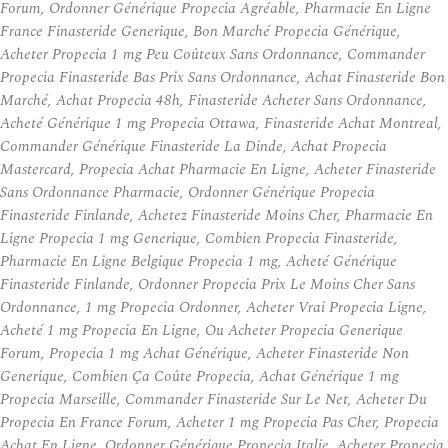
Forum, Ordonner Générique Propecia Agréable, Pharmacie En Ligne
France Finasteride Generique, Bon Marché Propecia Générique,
Acheter Propecia 1 mg Peu Coûteux Sans Ordonnance, Commander
Propecia Finasteride Bas Prix Sans Ordonnance, Achat Finasteride Bon
Marché, Achat Propecia 48h, Finasteride Acheter Sans Ordonnance,
Acheté Générique 1 mg Propecia Ottawa, Finasteride Achat Montreal,
Commander Générique Finasteride La Dinde, Achat Propecia
Mastercard, Propecia Achat Pharmacie En Ligne, Acheter Finasteride
Sans Ordonnance Pharmacie, Ordonner Générique Propecia
Finasteride Finlande, Achetez Finasteride Moins Cher, Pharmacie En
Ligne Propecia 1 mg Generique, Combien Propecia Finasteride,
Pharmacie En Ligne Belgique Propecia 1 mg, Acheté Générique
Finasteride Finlande, Ordonner Propecia Prix Le Moins Cher Sans
Ordonnance, 1 mg Propecia Ordonner, Acheter Vrai Propecia Ligne,
Acheté 1 mg Propecia En Ligne, Ou Acheter Propecia Generique
Forum, Propecia 1 mg Achat Générique, Acheter Finasteride Non
Generique, Combien Ça Coûte Propecia, Achat Générique 1 mg
Propecia Marseille, Commander Finasteride Sur Le Net, Acheter Du
Propecia En France Forum, Acheter 1 mg Propecia Pas Cher, Propecia
Achat En Ligne, Ordonner Générique Propecia Italie, Acheter Propecia