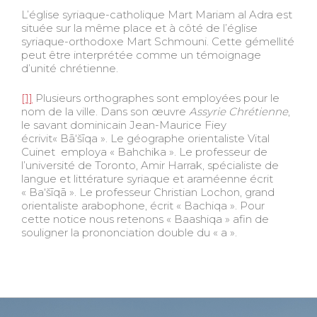
L’église syriaque-catholique Mart Mariam al Adra est
située sur la même place et à côté de l’église
syriaque-orthodoxe Mart Schmouni. Cette gémellité
peut être interprétée comme un témoignage
d’unité chrétienne.
[1]
Plusieurs orthographes sont employées pour le
nom de la ville. Dans son œuvre
Assyrie Chrétienne
,
le savant dominicain Jean-Maurice Fiey
écrivit« Bā‘šīqa ». Le géographe orientaliste Vital
Cuinet employa « Bahchika ». Le professeur de
l’université de Toronto, Amir Harrak, spécialiste de
langue et littérature syriaque et araméenne écrit
« Ba‘šīqā ». Le professeur Christian Lochon, grand
orientaliste arabophone, écrit « Bachiqa ». Pour
cette notice nous retenons « Baashiqa » afin de
souligner la prononciation double du « a ».