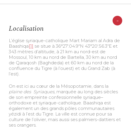
-
Localisation
L’église syriaque-catholique Mart Mariam al Adra de
Baashiqa
[1]
se situe à 36°27′.04.9″N 43°20′.56.3″E et
343 mètres d’altitude, à 21 km au nord-est de
Mossoul, 10 km au nord de Bartella, 30 km au nord
de Qaraqosh (Baghdeda) et 60 km au nord de la
confluence du Tigre (à l’ouest) et du Grand Zab (à
l’est).
On est ici au cœur de la Mésopotamie, dans la
plaine des Syriaques
, marquée au long des siècles
de son empreinte confessionnelle syriaque–
orthodoxe et syriaque-catholique. Baashiqa est
également un des grands pôles communautaires
yézidi à l’est du Tigre. La ville est connue pour sa
culture de l’olivier, mais aussi ses palmiers-dattiers et
ses orangers.