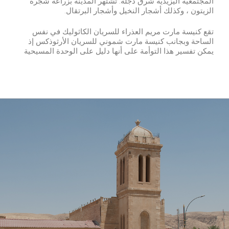
المجتمعية اليزيدية شرق دجلة. تشتهر المدينة بزراعة شجرة
الزيتون ، وكذلك أشجار النخيل وأشجار البرتقال.
تقع كنيسة مارت مريم العذراء للسريان الكاثوليك في نفس
الساحة وبجانب كنيسة مارت شموني للسريان الأرثوذكس إذ
يمكن تفسير هذا التوأمة على أنها دليل على الوحدة المسيحية