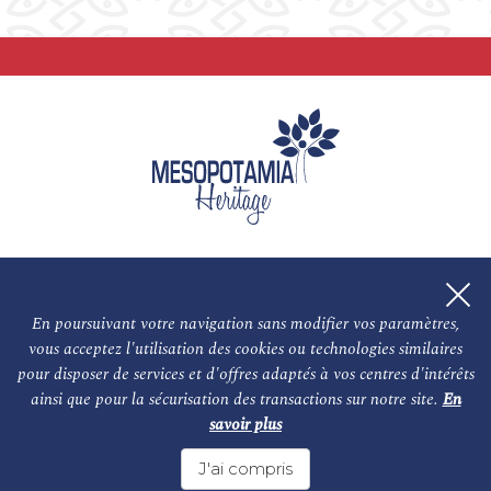
En poursuivant votre navigation sans modifier vos paramètres,
vous acceptez l'utilisation des cookies ou technologies similaires
L'association
NOS PARTENAIRES
pour disposer de services et d'offres adaptés à vos centres d'intérêts
ainsi que pour la sécurisation des transactions sur notre site.
En
Le conseil scientifique et nos experts
Les auteurs
savoir plus
Mentions légales
Nous contacter
J'ai compris