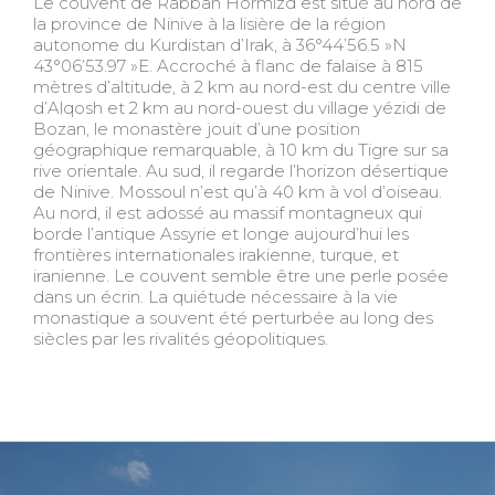
Le couvent de Rabban Hormizd est situé au nord de
la province de Ninive à la lisière de la région
autonome du Kurdistan d’Irak, à 36°44’56.5 »N
43°06’53.97 »E. Accroché à flanc de falaise à 815
mètres d’altitude, à 2 km au nord-est du centre ville
d’Alqosh et 2 km au nord-ouest du village yézidi de
Bozan, le monastère jouit d’une position
géographique remarquable, à 10 km du Tigre sur sa
rive orientale. Au sud, il regarde l’horizon désertique
de Ninive. Mossoul n’est qu’à 40 km à vol d’oiseau.
Au nord, il est adossé au massif montagneux qui
borde l’antique Assyrie et longe aujourd’hui les
frontières internationales irakienne, turque, et
iranienne. Le couvent semble être une perle posée
dans un écrin. La quiétude nécessaire à la vie
monastique a souvent été perturbée au long des
siècles par les rivalités géopolitiques.