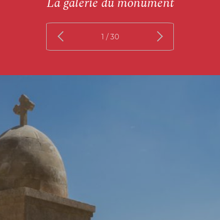
La galerie du monument
1
/ 30