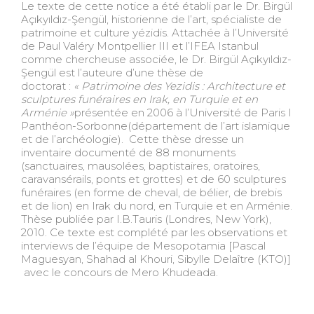
Le texte de cette notice a été établi par le Dr. Birgül
Açıkyıldız-Şengül, historienne de l’art, spécialiste de
patrimoine et culture yézidis. Attachée à l’Université
de Paul Valéry Montpellier III et l’IFEA Istanbul
comme chercheuse associée, le Dr. Birgül Açıkyıldız-
Şengül est l’auteure d’une thèse de
doctorat :
« Patrimoine des Yezidis : Architecture et
sculptures funéraires en Irak, en Turquie et en
Arménie »
présentée en 2006 à l’Université de Paris I
Panthéon-Sorbonne(département de l’art islamique
et de l’archéologie). Cette thèse dresse un
inventaire documenté de 88 monuments
(sanctuaires, mausolées, baptistaires, oratoires,
caravansérails, ponts et grottes) et de 60 sculptures
funéraires (en forme de cheval, de bélier, de brebis
et de lion) en Irak du nord, en Turquie et en Arménie.
Thèse publiée par I.B.Tauris (Londres, New York),
2010. Ce texte est complété par les observations et
interviews de l’équipe de Mesopotamia [Pascal
Maguesyan, Shahad al Khouri, Sibylle Delaître (KTO)]
avec le concours de Mero Khudeada.