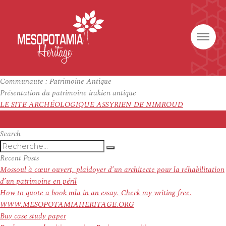
Communaute :
Patrimoine Antique
Présentation du patrimoine irakien antique
LE SITE ARCHÉOLOGIQUE ASSYRIEN DE NIMROUD
Search
Recherche
Recherche
pour
Recent Posts
:
Mossoul à cœur ouvert, plaidoyer d’un architecte pour la réhabilitation
d’un patrimoine en péril
How to quote a book mla in an essay. Check my writing free.
WWW.MESOPOTAMIAHERITAGE.ORG
Buy case study paper