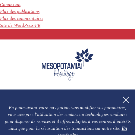
Connexion
Flux des publications
Flux des commentaires
Site de WordPress-FR
En poursuivant votre navigation sans modifier vos paramètres,
vous acceptez l'utilisation des cookies ou technologies similaires
L'association
NOS PARTENAIRES
pour disposer de services et d'offres adaptés à vos centres d'intérêts
ainsi que pour la sécurisation des transactions sur notre site.
En
Le conseil scientifique et nos experts
Les auteurs