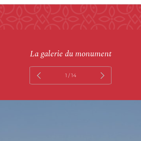
La galerie du monument
1
/ 14