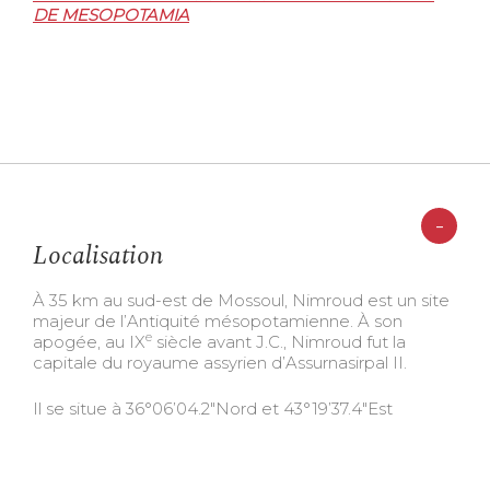
DE MESOPOTAMIA
-
Localisation
À 35 km au sud-est de Mossoul, Nimroud est un site
majeur de l’Antiquité mésopotamienne. À son
e
apogée, au IX
siècle avant J.C., Nimroud fut la
capitale du royaume assyrien d’Assurnasirpal II.
Il se situe à 36°06’04.2″Nord et 43°19’37.4″Est