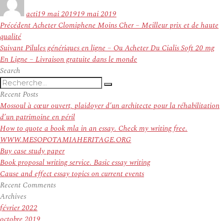
le
acti
19 mai 2019
19 mai 2019
Navigation
Article
Précédent
Acheter Clomiphene Moins Cher – Meilleur prix et de haute
de
précédent :
qualité
l’article
Article
Suivant
Pilules génériques en ligne – Ou Acheter Du Cialis Soft 20 mg
suivant :
En Ligne – Livraison gratuite dans le monde
Search
Recherche
Recherche
pour
Recent Posts
:
Mossoul à cœur ouvert, plaidoyer d’un architecte pour la réhabilitation
d’un patrimoine en péril
How to quote a book mla in an essay. Check my writing free.
WWW.MESOPOTAMIAHERITAGE.ORG
Buy case study paper
Book proposal writing service. Basic essay writing
Cause and effect essay topics on current events
Recent Comments
Archives
février 2022
octobre 2019