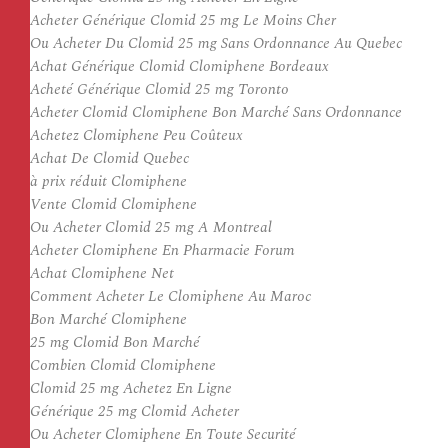
Acheter Générique Clomid 25 mg Le Moins Cher
Ou Acheter Du Clomid 25 mg Sans Ordonnance Au Quebec
Achat Générique Clomid Clomiphene Bordeaux
Acheté Générique Clomid 25 mg Toronto
Acheter Clomid Clomiphene Bon Marché Sans Ordonnance
Achetez Clomiphene Peu Coûteux
Achat De Clomid Quebec
à prix réduit Clomiphene
Vente Clomid Clomiphene
Ou Acheter Clomid 25 mg A Montreal
Acheter Clomiphene En Pharmacie Forum
Achat Clomiphene Net
Comment Acheter Le Clomiphene Au Maroc
Bon Marché Clomiphene
25 mg Clomid Bon Marché
Combien Clomid Clomiphene
Clomid 25 mg Achetez En Ligne
Générique 25 mg Clomid Acheter
Ou Acheter Clomiphene En Toute Securité