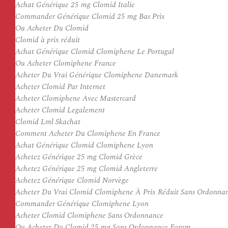
Achat Générique 25 mg Clomid Italie
Commander Générique Clomid 25 mg Bas Prix
Ou Acheter Du Clomid
Clomid à prix réduit
Achat Générique Clomid Clomiphene Le Portugal
Ou Acheter Clomiphene France
Acheter Du Vrai Générique Clomiphene Danemark
Acheter Clomid Par Internet
Acheter Clomiphene Avec Mastercard
Acheter Clomid Legalement
Clomid Lml Skachat
Comment Acheter Du Clomiphene En France
Achat Générique Clomid Clomiphene Lyon
Achetez Générique 25 mg Clomid Grèce
Achetez Générique 25 mg Clomid Angleterre
Achetez Générique Clomid Norvège
Acheter Du Vrai Clomid Clomiphene À Prix Réduit Sans Ordonna
Commander Générique Clomiphene Lyon
Acheter Clomid Clomiphene Sans Ordonnance
Ou Acheter Du Clomid 25 mg Sans Ordonnance Forum