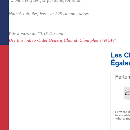
*Clomid est fabriqué par Sanofi-Aventis.
Note
4.4
étoiles, basé sur
295
commentaires.
Prix à partir de
€0.43
Par unité
Use this link to Order Generic Clomid (Clomiphene) NOW!