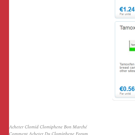
Acheter Clomid Clomiphene Bon Marché
Comment Acheter Du Clomiphene Forum