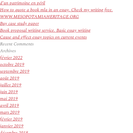
d’un patrimoine en péril
How to quote a book mla in an essay. Check my writing free.
WWW.MESOPOTAMIAHERITAGE.ORG
Buy case study paper
Book proposal writing service. Basic essay writing
Cause and effect essay topics on current events
Recent Comments
Archives
février 2022
octobre 2019
septembre 2019
août 2019
juillet 2019
juin 2019
mai 2019
avril 2019
mars 2019
février 2019
janvier 2019
décembre 2018