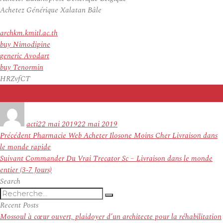
Achetez Générique Xalatan Bâle
archkm.kmitl.ac.th
buy Nimodipine
generic Avodart
buy Tenormin
HRZvfCT
Auteur
Publié
le
acti
22 mai 2019
22 mai 2019
Navigation
Article
Précédent
Pharmacie Web Acheter Ilosone Moins Cher Livraison dans
de
précédent :
le monde rapide
l’article
Article
Suivant
Commander Du Vrai Trecator Sc – Livraison dans le monde
suivant :
entier (3-7 Jours)
Search
Recherche
Recherche
pour
Recent Posts
:
Mossoul à cœur ouvert, plaidoyer d’un architecte pour la réhabilitation