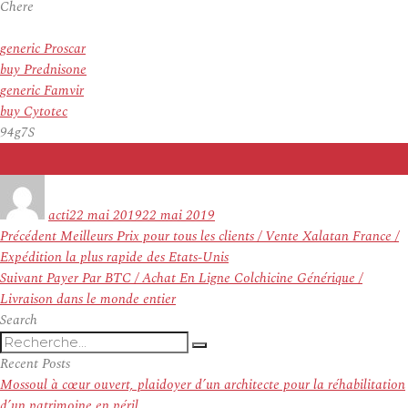
Chere
generic Proscar
buy Prednisone
generic Famvir
buy Cytotec
94g7S
Auteur
Publié
le
acti
22 mai 2019
22 mai 2019
Navigation
Article
Précédent
Meilleurs Prix pour tous les clients / Vente Xalatan France /
de
précédent :
Expédition la plus rapide des Etats-Unis
l’article
Article
Suivant
Payer Par BTC / Achat En Ligne Colchicine Générique /
suivant :
Livraison dans le monde entier
Search
Recherche
Recherche
pour
Recent Posts
:
Mossoul à cœur ouvert, plaidoyer d’un architecte pour la réhabilitation
d’un patrimoine en péril