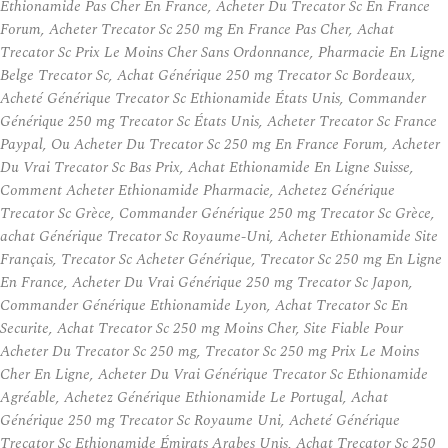
Ethionamide Pas Cher En France, Acheter Du Trecator Sc En France
Forum, Acheter Trecator Sc 250 mg En France Pas Cher, Achat
Trecator Sc Prix Le Moins Cher Sans Ordonnance, Pharmacie En Ligne
Belge Trecator Sc, Achat Générique 250 mg Trecator Sc Bordeaux,
Acheté Générique Trecator Sc Ethionamide États Unis, Commander
Générique 250 mg Trecator Sc États Unis, Acheter Trecator Sc France
Paypal, Ou Acheter Du Trecator Sc 250 mg En France Forum, Acheter
Du Vrai Trecator Sc Bas Prix, Achat Ethionamide En Ligne Suisse,
Comment Acheter Ethionamide Pharmacie, Achetez Générique
Trecator Sc Grèce, Commander Générique 250 mg Trecator Sc Grèce,
achat Générique Trecator Sc Royaume-Uni, Acheter Ethionamide Site
Français, Trecator Sc Acheter Générique, Trecator Sc 250 mg En Ligne
En France, Acheter Du Vrai Générique 250 mg Trecator Sc Japon,
Commander Générique Ethionamide Lyon, Achat Trecator Sc En
Securite, Achat Trecator Sc 250 mg Moins Cher, Site Fiable Pour
Acheter Du Trecator Sc 250 mg, Trecator Sc 250 mg Prix Le Moins
Cher En Ligne, Acheter Du Vrai Générique Trecator Sc Ethionamide
Agréable, Achetez Générique Ethionamide Le Portugal, Achat
Générique 250 mg Trecator Sc Royaume Uni, Acheté Générique
Trecator Sc Ethionamide Émirats Arabes Unis, Achat Trecator Sc 250