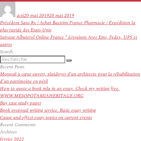
Auteur
Publié
le
acti
20 mai 2019
20 mai 2019
Navigation
Article
Précédent
Sans Rx / Achat Bactrim France Pharmacie / Expédition la
de
précédent :
plus rapide des Etats-Unis
l’article
Article
Suivant
Albuterol Online France * Livraison Avec Ems, Fedex, UPS et
suivant :
autres
Search
Recherche
Recherche
pour
Recent Posts
:
Mossoul à cœur ouvert, plaidoyer d’un architecte pour la réhabilitation
d’un patrimoine en péril
How to quote a book mla in an essay. Check my writing free.
WWW.MESOPOTAMIAHERITAGE.ORG
Buy case study paper
Book proposal writing service. Basic essay writing
Cause and effect essay topics on current events
Recent Comments
Archives
février 2022