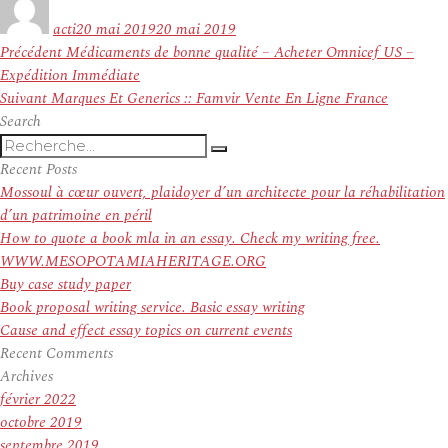
le
acti
20 mai 2019
20 mai 2019
Navigation
Article
Précédent
Médicaments de bonne qualité – Acheter Omnicef US –
de
précédent :
Expédition Immédiate
l’article
Article
Suivant
Marques Et Generics :: Famvir Vente En Ligne France
suivant :
Search
Recherche
Recherche
pour
Recent Posts
:
Mossoul à cœur ouvert, plaidoyer d’un architecte pour la réhabilitation
d’un patrimoine en péril
How to quote a book mla in an essay. Check my writing free.
WWW.MESOPOTAMIAHERITAGE.ORG
Buy case study paper
Book proposal writing service. Basic essay writing
Cause and effect essay topics on current events
Recent Comments
Archives
février 2022
octobre 2019
septembre 2019