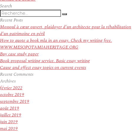
Search
Recherche
Recherche
pour
Recent Posts
:
Mossoul à cœur ouvert, plaidoyer d’un architecte pour la réhabilitation
d’un patrimoine en péril
How to quote a book mla in an essay. Check my writing free.
WWW.MESOPOTAMIAHERITAGE.ORG
Buy case study paper
Book proposal writing service. Basic essay writing
Cause and effect essay topics on current events
Recent Comments
Archives
février 2022
octobre 2019
septembre 2019
août 2019
juillet 2019
juin 2019
mai 2019