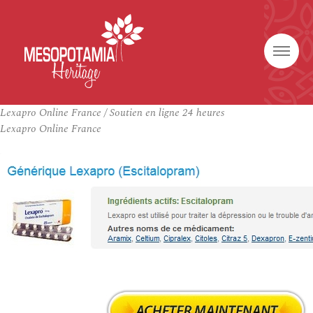
Lexapro Online France / Soutien en ligne 24 heures
Lexapro Online France