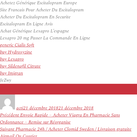
Achetez Générique Escitalopram Europe
Site Francais Pour Acheter Du Escitalopram
Acheter Du Escitalopram En Securite
Escitalopram En Ligne Avis
Achat Générique Lexapro L’espagne
Lexapro 20 mg Passer La Commande En Ligne
generic Cialis Soft
buy Hydroxyzine
buy Lexapro
buy Sildenafil Citrate
buy Imigran
JeZwy
Auteur
Publié
le
acti
21 décembre 2018
21 décembre 2018
Navigation
Article
Précédent
Envoie Rapide – Acheter Viagra En Pharmacie Sans
de
précédent :
Ordonnance – Remise sur Réorganise
l’article
Article
Suivant
Pharmacie 24h / Acheter Clomid Sweden / Livraison gratuite
suivant :
Airmail Ou Courier