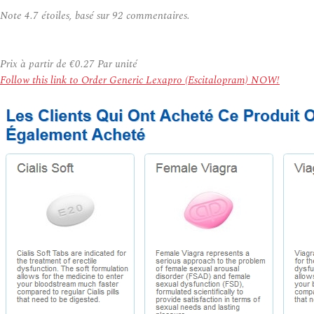
Note
4.7
étoiles, basé sur
92
commentaires.
Prix à partir de
€0.27
Par unité
Follow this link to Order Generic Lexapro (Escitalopram) NOW!