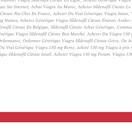
rdonner Viagra Sildenafil Citrate En Ligne, Acheter Générique Viagra 
e Sur Internet, Achat Viagra Au Maroc, Acheter Sildenafil Citrate Le 
l Citrate Pas Cher En France, Acheter Du Vrai Générique Viagra Suisse
 Nantes, Achetez Générique Viagra Sildenafil Citrate Émirats Arabes U
denafil Citrate En Belgique, Sildenafil Citrate Achat Générique, Com
érique Viagra Sildenafil Citrate Bon Marché, Acheter Du Viagra 130 m
Ordonnance, Ordonner Générique Viagra Sildenafil Citrate Grèce, Ou 
 Du Vrai Générique Viagra 130 mg Berne, acheté 130 mg Viagra à prix r
ue Sildenafil Citrate Israël, Acheter Viagra 130 mg Forum, Viagra 1