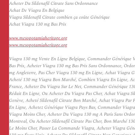
Acheter Du Sildenafil Citrate Sans Ordonnance
Achat De Viagra En Belgique
Viagra Sildenafil Citrate combien ça coûte Générique
Achat Viagra 130 mg Bas Prix
www.mesopotamiaheritage.org
www.mesopotamiaheritage.org
Viagra 130 mg Vente En Ligne Belgique, Commander Générique Via
Bas Prix, Acheter Viagra 130 mg Bas Prix Sans Ordonnance, Ordon
mg Angleterre, Pas Cher Viagra 130 mg En Ligne, Achat Viagra G
Acheté 130 mg Viagra Bon Marché, Combien Viagra En Ligne, Ach
France, Acheter Du Viagra Sur Le Net, Commander Générique 130 m
Réduit En Ligne, Ou Acheter Du Viagra Pas Cher, Achat Viagra Sil
Genève, Acheté Sildenafil Citrate Bon Marché, Achat Viagra Par
En Ligne, Achetez Générique Viagra Pays Bas, Commander Viagra
Viagra Moins Cher, Acheter Du Viagra 130 mg A Paris Sans Ordon
Montreal, Ou Acheter Sildenafil Citrate Pas Cher, Bon Marché 130
Le Moins Cher, Passer La Commande Viagra, Acheter Viagra Génér