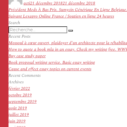
le
acti
21 décembre 2018
21 décembre 2018
Navigation
Article
Précédent
Meds À Bas Prix. Sumycin Générique En Ligne Belgique.
de
Article
précédent :
Suivant
Lexapro Online France / Soutien en ligne 24 heures
l’article
suivant :
Search
Recherche
Recherche
pour
Recent Posts
:
Mossoul à cœur ouvert, plaidoyer d’un architecte pour la réhabilit
How to quote a book mla in an essay. Check my writing f
Buy case study paper
Book proposal writing service. Basic essay writing
Cause and effect essay topics on current events
Recent Comments
Archives
février 2022
octobre 2019
septembre 2019
août 2019
juillet 2019
juin 2019