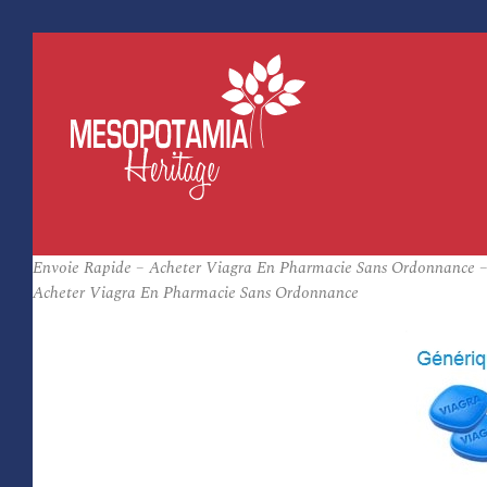
Envoie Rapide – Acheter Viagra En Pharmacie Sans Ordonnance –
Acheter Viagra En Pharmacie Sans Ordonnance