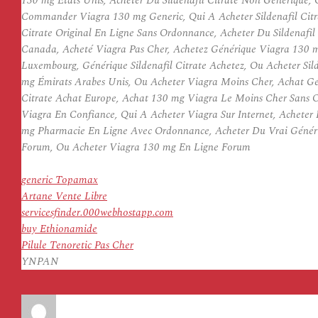
130 mg États Unis, Acheter Du Sildenafil Citrate Non Generique, O
Commander Viagra 130 mg Generic, Qui A Acheter Sildenafil Citrat
Citrate Original En Ligne Sans Ordonnance, Acheter Du Sildenafi
Canada, Acheté Viagra Pas Cher, Achetez Générique Viagra 130 mg
Luxembourg, Générique Sildenafil Citrate Achetez, Ou Acheter Sil
mg Émirats Arabes Unis, Ou Acheter Viagra Moins Cher, Achat Gén
Citrate Achat Europe, Achat 130 mg Viagra Le Moins Cher Sans 
Viagra En Confiance, Qui A Acheter Viagra Sur Internet, Acheter
mg Pharmacie En Ligne Avec Ordonnance, Acheter Du Vrai Génériq
Forum, Ou Acheter Viagra 130 mg En Ligne Forum
generic Topamax
Artane Vente Libre
servicesfinder.000webhostapp.com
buy Ethionamide
Pilule Tenoretic Pas Cher
YNPAN
Auteur
Publié