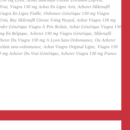
130 mg Lyon, Achat Sildenafil Citrate Livraison Express,
Vrai, Viagra 130 mg Achat En Ligne Avis, Acheter Sildenafil
, Viagra En Ligne Fiable, Ordonner Générique 130 mg Viagra
nis, Buy Sildenafil Citrate Using Paypal, Achat Viagra 130 mg
mander Générique Viagra À Prix Réduit, Achat Générique Viagra 130
g En Belgique, Acheter 130 mg Viagra Générique, Sildenafil
Acheter Du Viagra 130 mg A Lyon Sans Ordonnance, Ou Acheter
éduit sans ordonnance, Achat Viagra Original Ligne, Viagra 130
30 mg Acheter Du Vrai Générique, Acheter Viagra 130 mg France