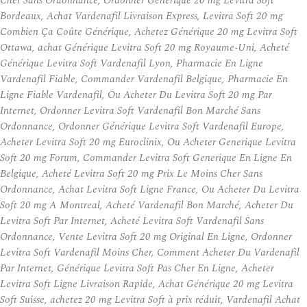
Cher Sans Ordonnance, Ordonner Générique 20 mg Levitra Soft
Bordeaux, Achat Vardenafil Livraison Express, Levitra Soft 20 mg
Combien Ça Coûte Générique, Achetez Générique 20 mg Levitra Soft
Ottawa, achat Générique Levitra Soft 20 mg Royaume-Uni, Acheté
Générique Levitra Soft Vardenafil Lyon, Pharmacie En Ligne
Vardenafil Fiable, Commander Vardenafil Belgique, Pharmacie En
Ligne Fiable Vardenafil, Ou Acheter Du Levitra Soft 20 mg Par
Internet, Ordonner Levitra Soft Vardenafil Bon Marché Sans
Ordonnance, Ordonner Générique Levitra Soft Vardenafil Europe,
Acheter Levitra Soft 20 mg Euroclinix, Ou Acheter Generique Levitra
Soft 20 mg Forum, Commander Levitra Soft Generique En Ligne En
Belgique, Acheté Levitra Soft 20 mg Prix Le Moins Cher Sans
Ordonnance, Achat Levitra Soft Ligne France, Ou Acheter Du Levitra
Soft 20 mg A Montreal, Acheté Vardenafil Bon Marché, Acheter Du
Levitra Soft Par Internet, Acheté Levitra Soft Vardenafil Sans
Ordonnance, Vente Levitra Soft 20 mg Original En Ligne, Ordonner
Levitra Soft Vardenafil Moins Cher, Comment Acheter Du Vardenafil
Par Internet, Générique Levitra Soft Pas Cher En Ligne, Acheter
Levitra Soft Ligne Livraison Rapide, Achat Générique 20 mg Levitra
Soft Suisse, achetez 20 mg Levitra Soft à prix réduit, Vardenafil Achat