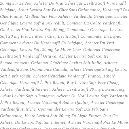
20 mg Sur Le Net, Acheter Du Vrai Générique Levitra Soft Vardenafil
Belgique, Achat Levitra Soft Pas Cher Sans Ordonnance, Vardenafil Pas
Cher France, Meilleur Site Pour Acheter Vardenafil Générique, acheter
Générique Levitra Soft à prix réduit, Combien Ça Coûte Vardenafil,
Ou Acheter Vrai Levitra Soft 20 mg, Commander Générique Levitra
Soft 20 mg Prix Le Moins Cher, Levitra Soft Commander En Ligne,
Comment Acheter Du Vardenafil En Belgique, Acheter Du Vrai
Générique Levitra Soft 20 mg Le Moins Cher, Ordonner Générique
Levitra Soft Vardenafil Ottawa, Acheter Levitra Soft Contre
Remboursement, Ordonner Générique Levitra Soft Italie, Acheter
Vardenafil Sans Ordonnance Canada, acheté Générique 20 mg Levitra
Soft à prix réduit, Acheter Générique Vardenafil France, Acheté
Générique Vardenafil À Prix Réduit, Buy Levitra Soft Very Cheap,
Acheter Vardenafil Internet, Acheter Levitra Soft 20 mg Luxembourg,
Achat Levitra Soft Allemagne, Acheter Du Vrai Levitra Soft Vardenafil
À Prix Réduit, Acheter Vardenafil Bonne Qualité, Acheter Générique
Vardenafil Autriche, Commander Levitra Soft Bas Prix Sans
Ordonnance, Vente Levitra Soft 20 mg En Ligne France, Peut On
Acheter Du Levitra Soft Sur Internet, Acheter Vardenafil Prix Le Moins