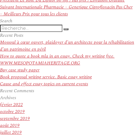
Précédent
Le Role Du Lipitor 80 mg / bas prix / Livraison Gratuite
de
Article
précédent :
Suivant
Internationale Pharmacie – Generique Ciprofloxacin Pas Cher
l’article
suivant :
– Meilleurs Prix pour tous les clients
Search
Recherche
Recherche
pour
Recent Posts
:
Mossoul à cœur ouvert, plaidoyer d’un architecte pour la réhabilitation
d’un patrimoine en péril
How to quote a book mla in an essay. Check my writing free.
WWW.MESOPOTAMIAHERITAGE.ORG
Buy case study paper
Book proposal writing service. Basic essay writing
Cause and effect essay topics on current events
Recent Comments
Archives
février 2022
octobre 2019
septembre 2019
août 2019
juillet 2019