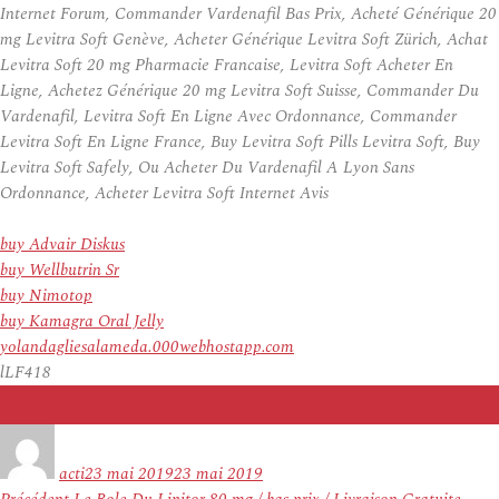
Internet Forum, Commander Vardenafil Bas Prix, Acheté Générique 20
mg Levitra Soft Genève, Acheter Générique Levitra Soft Zürich, Achat
Levitra Soft 20 mg Pharmacie Francaise, Levitra Soft Acheter En
Ligne, Achetez Générique 20 mg Levitra Soft Suisse, Commander Du
Vardenafil, Levitra Soft En Ligne Avec Ordonnance, Commander
Levitra Soft En Ligne France, Buy Levitra Soft Pills Levitra Soft, Buy
Levitra Soft Safely, Ou Acheter Du Vardenafil A Lyon Sans
Ordonnance, Acheter Levitra Soft Internet Avis
buy Advair Diskus
buy Wellbutrin Sr
buy Nimotop
buy Kamagra Oral Jelly
yolandagliesalameda.000webhostapp.com
lLF418
Auteur
Publié
le
acti
23 mai 2019
23 mai 2019
Navigation
Article