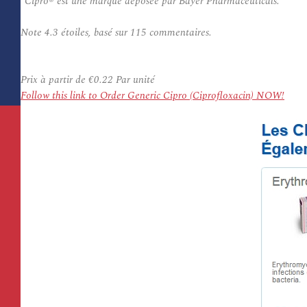
*Cipro® est une marque déposée par Bayer Pharmaceuticals.
Note
4.3
étoiles, basé sur
115
commentaires.
Prix à partir de
€0.22
Par unité
Follow this link to Order Generic Cipro (Ciprofloxacin) NOW!