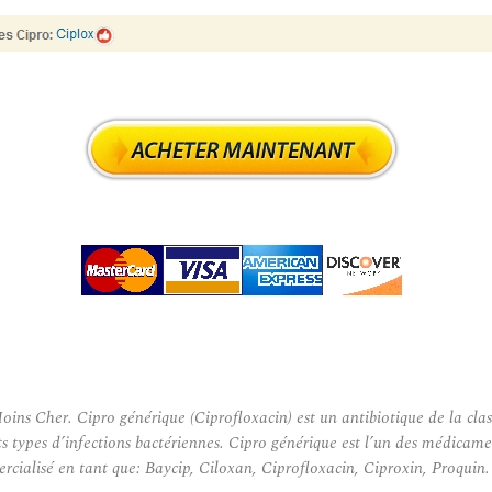
 Cher. Cipro générique (Ciprofloxacin) est un antibiotique de la cla
rents types d’infections bactériennes. Cipro générique est l’un des médic
rcialisé en tant que: Baycip, Ciloxan, Ciprofloxacin, Ciproxin, Proquin.