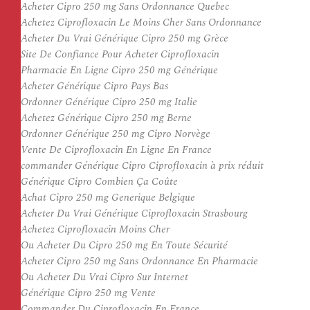
Acheter Cipro 250 mg Sans Ordonnance Quebec
Achetez Ciprofloxacin Le Moins Cher Sans Ordonnance
Acheter Du Vrai Générique Cipro 250 mg Grèce
Site De Confiance Pour Acheter Ciprofloxacin
Pharmacie En Ligne Cipro 250 mg Générique
Acheter Générique Cipro Pays Bas
Ordonner Générique Cipro 250 mg Italie
Achetez Générique Cipro 250 mg Berne
Ordonner Générique 250 mg Cipro Norvège
Vente De Ciprofloxacin En Ligne En France
commander Générique Cipro Ciprofloxacin à prix réduit
Générique Cipro Combien Ça Coûte
Achat Cipro 250 mg Generique Belgique
Acheter Du Vrai Générique Ciprofloxacin Strasbourg
Achetez Ciprofloxacin Moins Cher
Ou Acheter Du Cipro 250 mg En Toute Sécurité
Acheter Cipro 250 mg Sans Ordonnance En Pharmacie
Ou Acheter Du Vrai Cipro Sur Internet
Générique Cipro 250 mg Vente
Commander Du Ciprofloxacin En France