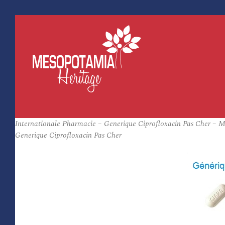
Internationale Pharmacie – Generique Ciprofloxacin Pas Cher – Meil
Generique Ciprofloxacin Pas Cher