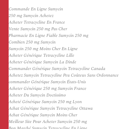
Commande En Ligne Sumycin
250 mg Sumycin Achetez
Acheter Tetracycline En France
Vente Sumycin 250 mg Pas Cher
Pharmacie En Ligne Fiable Sumycin 250 mg
Combien 250 mg Sumycin
Sumycin 250 mg Moins Cher En Ligne
Acheter Générique Tetracycline Lille
Acheter Générique Sumycin La Dinde
Commander Générique Sumycin Tetracycline Canada
Achetez Sumycin Tetracycline Peu Coûteux Sans Ordonnance
commander Générique Sumycin États-Unis
Acheter Générique 250 mg Sumycin France
Acheter Du Sumycin Doctissimo
Acheté Générique Sumycin 250 mg Lyon
Achat Générique Sumycin Tetracycline Ottawa
Achat Générique Sumycin Moins Cher
Meilleur Site Pour Acheter Sumycin 250 mg
Bon Marché Sumycin Tetracycline En Ligne