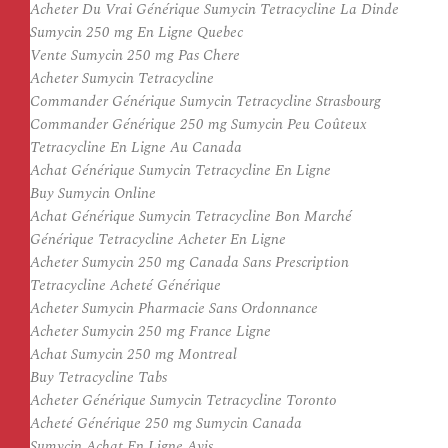
Acheter Du Vrai Générique Sumycin Tetracycline La Dinde
Sumycin 250 mg En Ligne Quebec
Vente Sumycin 250 mg Pas Chere
Acheter Sumycin Tetracycline
Commander Générique Sumycin Tetracycline Strasbourg
Commander Générique 250 mg Sumycin Peu Coûteux
Tetracycline En Ligne Au Canada
Achat Générique Sumycin Tetracycline En Ligne
Buy Sumycin Online
Achat Générique Sumycin Tetracycline Bon Marché
Générique Tetracycline Acheter En Ligne
Acheter Sumycin 250 mg Canada Sans Prescription
Tetracycline Acheté Générique
Acheter Sumycin Pharmacie Sans Ordonnance
Acheter Sumycin 250 mg France Ligne
Achat Sumycin 250 mg Montreal
Buy Tetracycline Tabs
Acheter Générique Sumycin Tetracycline Toronto
Acheté Générique 250 mg Sumycin Canada
Sumycin Achat En Ligne Avis