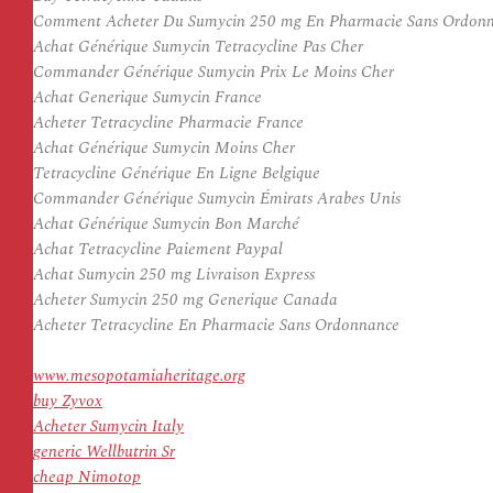
Comment Acheter Du Sumycin 250 mg En Pharmacie Sans Ordon
Achat Générique Sumycin Tetracycline Pas Cher
Commander Générique Sumycin Prix Le Moins Cher
Achat Generique Sumycin France
Acheter Tetracycline Pharmacie France
Achat Générique Sumycin Moins Cher
Tetracycline Générique En Ligne Belgique
Commander Générique Sumycin Émirats Arabes Unis
Achat Générique Sumycin Bon Marché
Achat Tetracycline Paiement Paypal
Achat Sumycin 250 mg Livraison Express
Acheter Sumycin 250 mg Generique Canada
Acheter Tetracycline En Pharmacie Sans Ordonnance
www.mesopotamiaheritage.org
buy Zyvox
Acheter Sumycin Italy
generic Wellbutrin Sr
cheap Nimotop