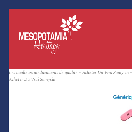
Les meilleurs médicaments de qualité – Acheter Du Vrai Sumycin –
Acheter Du Vrai Sumycin