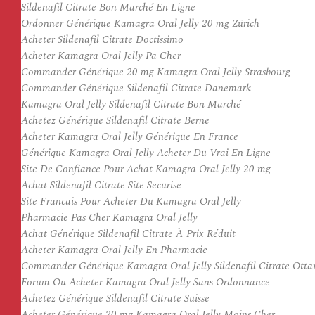
Sildenafil Citrate Bon Marché En Ligne
Ordonner Générique Kamagra Oral Jelly 20 mg Zürich
Acheter Sildenafil Citrate Doctissimo
Acheter Kamagra Oral Jelly Pa Cher
Commander Générique 20 mg Kamagra Oral Jelly Strasbourg
Commander Générique Sildenafil Citrate Danemark
Kamagra Oral Jelly Sildenafil Citrate Bon Marché
Achetez Générique Sildenafil Citrate Berne
Acheter Kamagra Oral Jelly Générique En France
Générique Kamagra Oral Jelly Acheter Du Vrai En Ligne
Site De Confiance Pour Achat Kamagra Oral Jelly 20 mg
Achat Sildenafil Citrate Site Securise
Site Francais Pour Acheter Du Kamagra Oral Jelly
Pharmacie Pas Cher Kamagra Oral Jelly
Achat Générique Sildenafil Citrate À Prix Réduit
Acheter Kamagra Oral Jelly En Pharmacie
Commander Générique Kamagra Oral Jelly Sildenafil Citrate Ott
Forum Ou Acheter Kamagra Oral Jelly Sans Ordonnance
Achetez Générique Sildenafil Citrate Suisse
Acheter Générique 20 mg Kamagra Oral Jelly Moins Cher