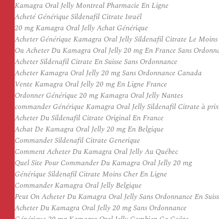
Kamagra Oral Jelly Montreal Pharmacie En Ligne
Acheté Générique Sildenafil Citrate Israël
20 mg Kamagra Oral Jelly Achat Générique
Acheter Générique Kamagra Oral Jelly Sildenafil Citrate Le Moins
Ou Acheter Du Kamagra Oral Jelly 20 mg En France Sans Ordonn
Acheter Sildenafil Citrate En Suisse Sans Ordonnance
Acheter Kamagra Oral Jelly 20 mg Sans Ordonnance Canada
Vente Kamagra Oral Jelly 20 mg En Ligne France
Ordonner Générique 20 mg Kamagra Oral Jelly Nantes
commander Générique Kamagra Oral Jelly Sildenafil Citrate à prix
Acheter Du Sildenafil Citrate Original En France
Achat De Kamagra Oral Jelly 20 mg En Belgique
Commander Sildenafil Citrate Generique
Comment Acheter Du Kamagra Oral Jelly Au Québec
Quel Site Pour Commander Du Kamagra Oral Jelly 20 mg
Générique Sildenafil Citrate Moins Cher En Ligne
Commander Kamagra Oral Jelly Belgique
Peut On Acheter Du Kamagra Oral Jelly Sans Ordonnance En Suis
Acheter Du Kamagra Oral Jelly 20 mg Sans Ordonnance