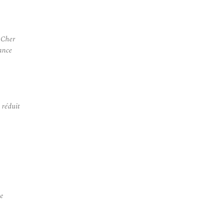
 Cher
ance
 réduit
se