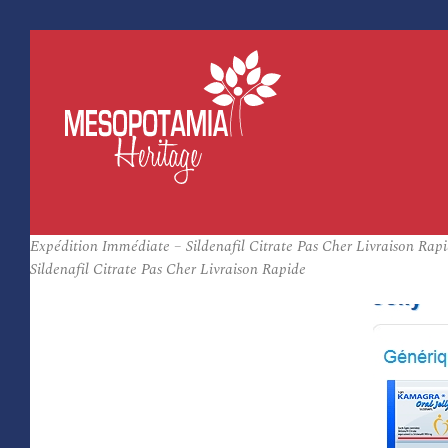
Expédition Immédiate – Sildenafil Citrate Pas Cher Livraison Rap
Sildenafil Citrate Pas Cher Livraison Rapide