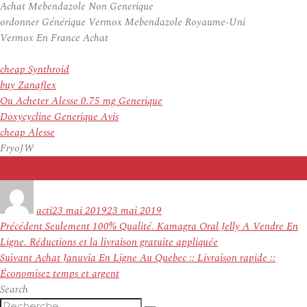
Achat Mebendazole Non Generique
ordonner Générique Vermox Mebendazole Royaume-Uni
Vermox En France Achat
cheap Synthroid
buy Zanaflex
Ou Acheter Alesse 0.75 mg Generique
Doxycycline Generique Avis
cheap Alesse
FryoJW
Auteur
Publié
le
acti
23 mai 2019
23 mai 2019
Navigation
Article
Précédent
Seulement 100% Qualité. Kamagra Oral Jelly A Vendre En
de
précédent :
Ligne. Réductions et la livraison gratuite appliquée
l’article
Article
Suivant
Achat Januvia En Ligne Au Quebec :: Livraison rapide ::
suivant :
Économisez temps et argent
Search
Recherche