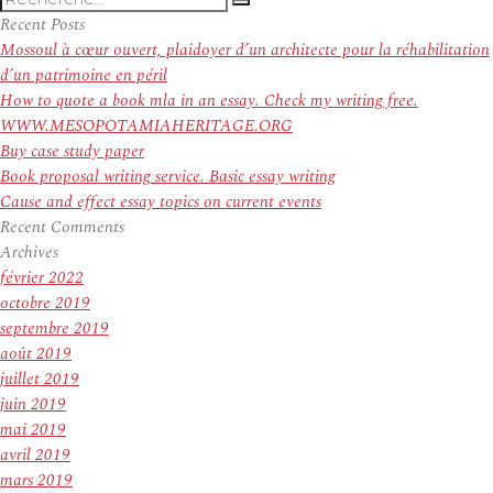
Recherche
pour
Recent Posts
:
Mossoul à cœur ouvert, plaidoyer d’un architecte pour la réhabilitation
d’un patrimoine en péril
How to quote a book mla in an essay. Check my writing free.
WWW.MESOPOTAMIAHERITAGE.ORG
Buy case study paper
Book proposal writing service. Basic essay writing
Cause and effect essay topics on current events
Recent Comments
Archives
février 2022
octobre 2019
septembre 2019
août 2019
juillet 2019
juin 2019
mai 2019
avril 2019
mars 2019