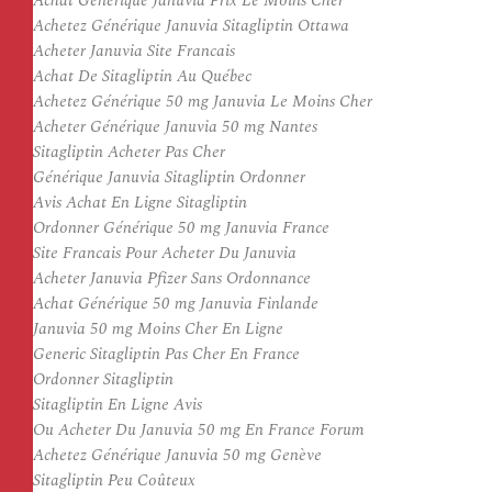
Achat Générique Januvia Prix Le Moins Cher
Achetez Générique Januvia Sitagliptin Ottawa
Acheter Januvia Site Francais
Achat De Sitagliptin Au Québec
Achetez Générique 50 mg Januvia Le Moins Cher
Acheter Générique Januvia 50 mg Nantes
Sitagliptin Acheter Pas Cher
Générique Januvia Sitagliptin Ordonner
Avis Achat En Ligne Sitagliptin
Ordonner Générique 50 mg Januvia France
Site Francais Pour Acheter Du Januvia
Acheter Januvia Pfizer Sans Ordonnance
Achat Générique 50 mg Januvia Finlande
Januvia 50 mg Moins Cher En Ligne
Generic Sitagliptin Pas Cher En France
Ordonner Sitagliptin
Sitagliptin En Ligne Avis
Ou Acheter Du Januvia 50 mg En France Forum
Achetez Générique Januvia 50 mg Genève
Sitagliptin Peu Coûteux