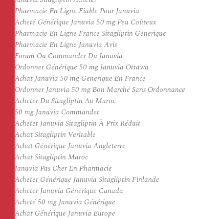
Pharmacie En Ligne Fiable Pour Januvia
Acheté Générique Januvia 50 mg Peu Coûteux
Pharmacie En Ligne France Sitagliptin Generique
Pharmacie En Ligne Januvia Avis
Forum Ou Commander Du Januvia
Ordonner Générique 50 mg Januvia Ottawa
Achat Januvia 50 mg Generique En France
Ordonner Januvia 50 mg Bon Marché Sans Ordonnance
Acheter Du Sitagliptin Au Maroc
50 mg Januvia Commander
Acheter Januvia Sitagliptin À Prix Réduit
Achat Sitagliptin Veritable
Achat Générique Januvia Angleterre
Achat Sitagliptin Maroc
Januvia Pas Cher En Pharmacie
Acheter Générique Januvia Sitagliptin Finlande
Acheter Januvia Générique Canada
Acheté 50 mg Januvia Générique
Achat Générique Januvia Europe