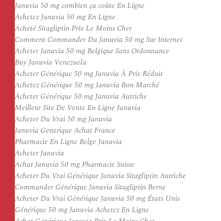
Januvia 50 mg combien ça coûte En Ligne
Achetez Januvia 50 mg En Ligne
Acheté Sitagliptin Prix Le Moins Cher
Comment Commander Du Januvia 50 mg Sur Internet
Acheter Januvia 50 mg Belgique Sans Ordonnance
Buy Januvia Venezuela
Acheter Générique 50 mg Januvia À Prix Réduit
Achetez Générique 50 mg Januvia Bon Marché
Acheter Générique 50 mg Januvia Autriche
Meilleur Site De Vente En Ligne Januvia
Acheter Du Vrai 50 mg Januvia
Januvia Generique Achat France
Pharmacie En Ligne Belge Januvia
Acheter Januvia
Achat Januvia 50 mg Pharmacie Suisse
Acheter Du Vrai Générique Januvia Sitagliptin Autriche
Commander Générique Januvia Sitagliptin Berne
Acheter Du Vrai Générique Januvia 50 mg États Unis
Générique 50 mg Januvia Achetez En Ligne