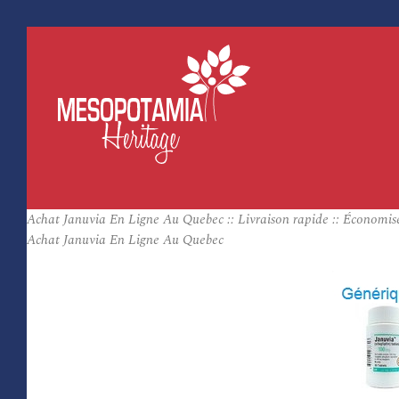
Achat Januvia En Ligne Au Quebec :: Livraison rapide :: Économis
Achat Januvia En Ligne Au Quebec