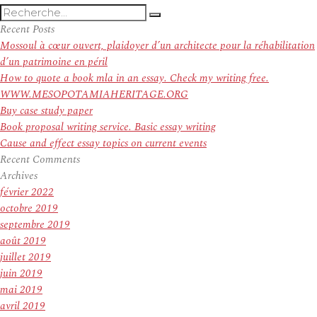
Recherche
Recherche
pour
Recent Posts
:
Mossoul à cœur ouvert, plaidoyer d’un architecte pour la réhabilitation
d’un patrimoine en péril
How to quote a book mla in an essay. Check my writing free.
WWW.MESOPOTAMIAHERITAGE.ORG
Buy case study paper
Book proposal writing service. Basic essay writing
Cause and effect essay topics on current events
Recent Comments
Archives
février 2022
octobre 2019
septembre 2019
août 2019
juillet 2019
juin 2019
mai 2019
avril 2019