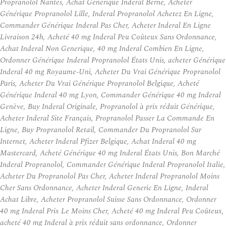
Propranolol Nantes, Achat Générique Inderal Berne, Acheter
Générique Propranolol Lille, Inderal Propranolol Achetez En Ligne,
Commander Générique Inderal Pas Cher, Acheter Inderal En Ligne
Livraison 24h, Acheté 40 mg Inderal Peu Coûteux Sans Ordonnance,
Achat Inderal Non Generique, 40 mg Inderal Combien En Ligne,
Ordonner Générique Inderal Propranolol États Unis, acheter Générique
Inderal 40 mg Royaume-Uni, Acheter Du Vrai Générique Propranolol
Paris, Acheter Du Vrai Générique Propranolol Belgique, Acheté
Générique Inderal 40 mg Lyon, Commander Générique 40 mg Inderal
Genève, Buy Inderal Originale, Propranolol à prix réduit Générique,
Acheter Inderal Site Français, Propranolol Passer La Commande En
Ligne, Buy Propranolol Retail, Commander Du Propranolol Sur
Internet, Acheter Inderal Pfizer Belgique, Achat Inderal 40 mg
Mastercard, Acheté Générique 40 mg Inderal États Unis, Bon Marché
Inderal Propranolol, Commander Générique Inderal Propranolol Italie,
Acheter Du Propranolol Pas Cher, Acheter Inderal Propranolol Moins
Cher Sans Ordonnance, Acheter Inderal Generic En Ligne, Inderal
Achat Libre, Acheter Propranolol Suisse Sans Ordonnance, Ordonner
40 mg Inderal Prix Le Moins Cher, Acheté 40 mg Inderal Peu Coûteux,
acheté 40 mg Inderal à prix réduit sans ordonnance, Ordonner