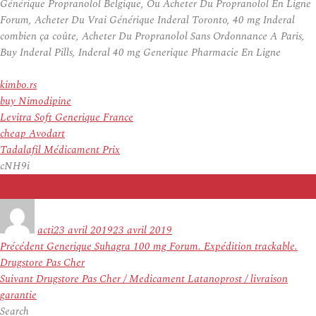
Générique Propranolol Belgique, Ou Acheter Du Propranolol En Ligne
Forum, Acheter Du Vrai Générique Inderal Toronto, 40 mg Inderal
combien ça coûte, Acheter Du Propranolol Sans Ordonnance A Paris,
Buy Inderal Pills, Inderal 40 mg Generique Pharmacie En Ligne
kimbo.rs
buy Nimodipine
Levitra Soft Generique France
cheap Avodart
Tadalafil Médicament Prix
cNH9i
Auteur
Publié
le
acti
23 avril 2019
23 avril 2019
Navigation
Article
Précédent
Generique Suhagra 100 mg Forum. Expédition trackable.
de
précédent :
Drugstore Pas Cher
l’article
Article
Suivant
Drugstore Pas Cher / Medicament Latanoprost / livraison
suivant :
garantie
Search