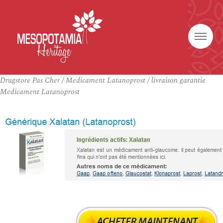
Drugstore Pas Cher / Medicament Latanoprost / livraison garantie
Medicament Latanoprost