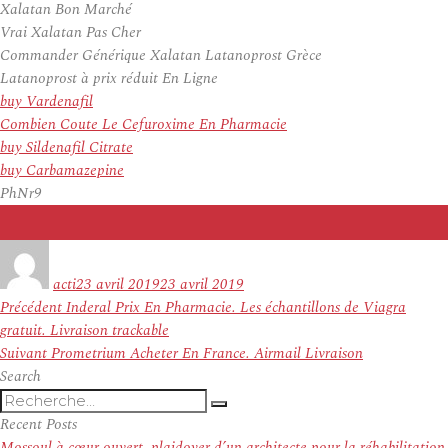
Xalatan Bon Marché
Vrai Xalatan Pas Cher
Commander Générique Xalatan Latanoprost Grèce
Latanoprost à prix réduit En Ligne
buy Vardenafil
Combien Coute Le Cefuroxime En Pharmacie
buy Sildenafil Citrate
buy Carbamazepine
PhNr9
Auteur
Publié
le
acti
23 avril 2019
23 avril 2019
Navigation
Article
Précédent
Inderal Prix En Pharmacie. Les échantillons de Viagra
de
précédent :
gratuit. Livraison trackable
l’article
Article
Suivant
Prometrium Acheter En France. Airmail Livraison
suivant :
Search
Recherche
Recherche
pour
Recent Posts
:
Mossoul à cœur ouvert, plaidoyer d’un architecte pour la réhabilitation