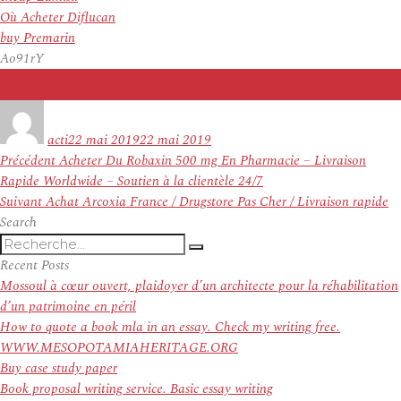
Où Acheter Diflucan
buy Premarin
Ao91rY
Auteur
Publié
le
acti
22 mai 2019
22 mai 2019
Navigation
Article
Précédent
Acheter Du Robaxin 500 mg En Pharmacie – Livraison
de
précédent :
Rapide Worldwide – Soutien à la clientèle 24/7
l’article
Article
Suivant
Achat Arcoxia France / Drugstore Pas Cher / Livraison rapide
suivant :
Search
Recherche
Recherche
pour
Recent Posts
:
Mossoul à cœur ouvert, plaidoyer d’un architecte pour la réhabilitation
d’un patrimoine en péril
How to quote a book mla in an essay. Check my writing free.
WWW.MESOPOTAMIAHERITAGE.ORG
Buy case study paper
Book proposal writing service. Basic essay writing