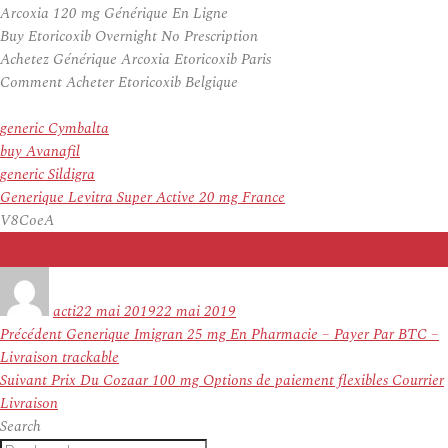
Arcoxia 120 mg Générique En Ligne
Buy Etoricoxib Overnight No Prescription
Achetez Générique Arcoxia Etoricoxib Paris
Comment Acheter Etoricoxib Belgique
generic Cymbalta
buy Avanafil
generic Sildigra
Generique Levitra Super Active 20 mg France
V8CoeA
Auteur
Publié
le
acti
22 mai 2019
22 mai 2019
Navigation
Article
Précédent
Generique Imigran 25 mg En Pharmacie – Payer Par BTC –
de
précédent :
Livraison trackable
l’article
Article
Suivant
Prix Du Cozaar 100 mg Options de paiement flexibles Courrier
suivant :
Livraison
Search