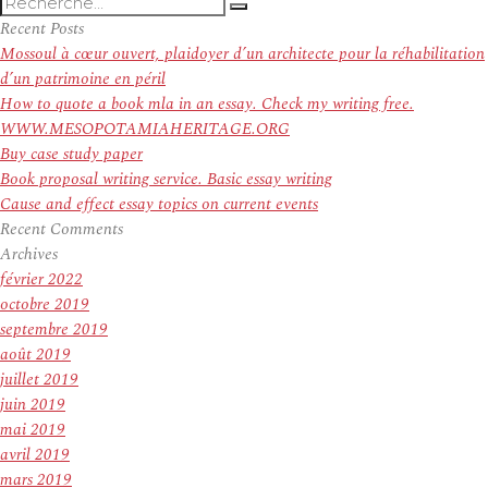
Recherche
Recherche
pour
Recent Posts
:
Mossoul à cœur ouvert, plaidoyer d’un architecte pour la réhabilitation
d’un patrimoine en péril
How to quote a book mla in an essay. Check my writing free.
WWW.MESOPOTAMIAHERITAGE.ORG
Buy case study paper
Book proposal writing service. Basic essay writing
Cause and effect essay topics on current events
Recent Comments
Archives
février 2022
octobre 2019
septembre 2019
août 2019
juillet 2019
juin 2019
mai 2019
avril 2019
mars 2019