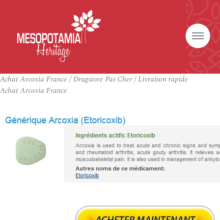
Achat Arcoxia France / Drugstore Pas Cher / Livraison rapide
Achat Arcoxia France