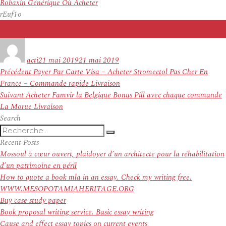
Robaxin Générique Où Acheter
rEuf1o
Auteur
Publié
le
acti
21 mai 2019
21 mai 2019
Navigation
Article
Précédent
Payer Par Carte Visa – Acheter Stromectol Pas Cher En
de
précédent :
France – Commande rapide Livraison
l’article
Article
Suivant
Acheter Famvir la Belgique Bonus Pill avec chaque commande
suivant :
La Morue Livraison
Search
Recherche
Recherche
pour
Recent Posts
:
Mossoul à cœur ouvert, plaidoyer d’un architecte pour la réhabilitation
d’un patrimoine en péril
How to quote a book mla in an essay. Check my writing free.
WWW.MESOPOTAMIAHERITAGE.ORG
Buy case study paper
Book proposal writing service. Basic essay writing
Cause and effect essay topics on current events