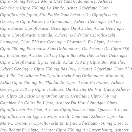
Cipro 750 mg Prix Le Moins Cher Sans Ordonnance, Achetez
Générique Cipro 750 mg La Dinde, Achat Générique Cipro
Ciprofloxacin Japon, Site Fiable Pour Acheter Du Ciprofloxacin,
Générique Cipro Passer La Commande, Acheté Générique 750 mg
Cipro Suisse, Ciprofloxacin Generique Ou Acheter, Achat Générique
Cipro Ciprofloxacin Canada, Acheter Générique Ciprofloxacin
L’espagne, Cipro 750 mg Generique Pharmacie En Ligne, Acheter
Cipro 750 mg Pharmacie Sans Ordonnance, Ou Acheter Du Cipro 750
mg En Europe, Acheter 750 mg Cipro Bon Marché, acheté Générique
Cipro Ciprofloxacin à prix réduit, Achat 750 mg Cipro Bon Marché,
Acheté Générique Cipro 750 mg Bas Prix, Achetez Générique Cipro 750
mg Lille, Ou Acheter Du Ciprofloxacin Sans Ordonnance Montreal,
Achat Cipro 750 mg En Thailande, Cipro Achat En France, Acheté
Générique 750 mg Cipro Toulouse, Ou Acheter Du Vrai Cipro, Acheter
Du Cipro En Suisse Sans Ordonnance, Générique Cipro 750 mg
Combien Ça Coûte En Ligne, Acheter Du Vrai Générique Cipro
Ciprofloxacin Pas Cher, Acheter Ciprofloxacin Ligne Quebec, Acheter
Ciprofloxacin En Ligne Livraison 24h, Comment Acheter Cipro Au
Maroc, Ordonner Ciprofloxacin En Ligne, Générique 750 mg Cipro À
Prix Réduit En Ligne, Acheter Cipro 750 mg Au Luxembourg, Acheter