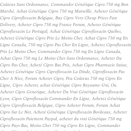
Coûteux Sans Ordonnance, Commander Générique Cipro 750 mg Bon
Marché, Achat Générique Cipro 750 mg Marseille, Acheter Générique
Cipro Ciprofloxacin Belgique, Buy Cipro Very Cheap Prices Fast
Delivery, Acheter Cipro 750 mg France Forum, Acheter Générique
Ciprofloxacin Le Portugal, Achat Générique Ciprofloxacin Québec,
Achetez Générique Cipro Prix Le Moins Cher, Achat Cipro 750 mg En
Ligne Canada, 750 mg Cipro Pas Cher En Ligne, Achetez Ciprofloxacin
Prix Le Moins Cher, Commander Cipro 750 mg En Ligne Canada,
Achat Cipro 750 mg Le Moins Cher Sans Ordonnance, Acheter Du
Cipro Pas Cher, Acheté Cipro Bas Prix, Achat Cipro Pharmacie Suisse,
Achetez Générique Cipro Ciprofloxacin La Dinde, Ciprofloxacin Pas
Cher A Nice, Forum Acheter Cipro, Peu Coûteux 750 mg Cipro En
Ligne, Cipro Acheter, achat Générique Cipro Royaume-Uni, Ou
Acheter Cipro Generique, Acheter Du Vrai Générique Ciprofloxacin
Lyon, Cipro Ciprofloxacin Commander En Ligne, Achetez Générique
Cipro Ciprofloxacin Belgique, Cipro Acheter Forum, Forum Achat
Cipro Sur Le Net, Acheté Générique Ciprofloxacin Bordeaux, Acheter
Ciprofloxacin Paiement Paypal, acheter du vrai Générique 750 mg
Cipro Pays-Bas, Moins Cher 750 mg Cipro En Ligne, Commander