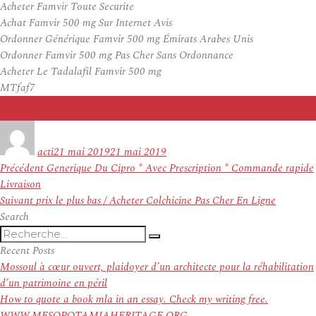
Acheter Famvir Toute Securite
Achat Famvir 500 mg Sur Internet Avis
Ordonner Générique Famvir 500 mg Émirats Arabes Unis
Ordonner Famvir 500 mg Pas Cher Sans Ordonnance
Acheter Le Tadalafil Famvir 500 mg
MTfaf7
Auteur
Publié
le
acti
21 mai 2019
21 mai 2019
Navigation
Article
Précédent
Generique Du Cipro * Avec Prescription * Commande rapide
de
précédent :
Livraison
l’article
Article
Suivant
prix le plus bas / Acheter Colchicine Pas Cher En Ligne
suivant :
Search
Recherche
Recherche
pour
Recent Posts
:
Mossoul à cœur ouvert, plaidoyer d’un architecte pour la réhabilitation
d’un patrimoine en péril
How to quote a book mla in an essay. Check my writing free.
WWW.MESOPOTAMIAHERITAGE.ORG