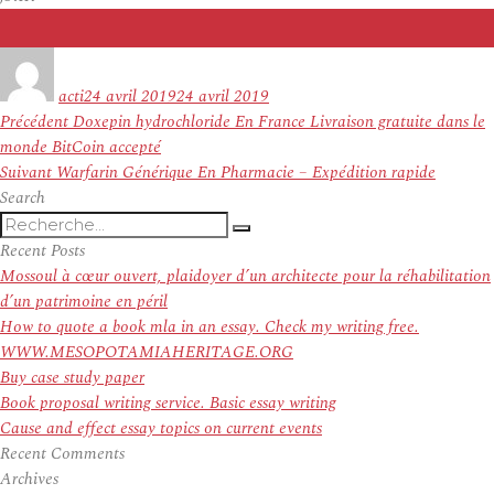
Auteur
Publié
le
acti
24 avril 2019
24 avril 2019
Navigation
Article
Précédent
Doxepin hydrochloride En France Livraison gratuite dans le
de
précédent :
monde BitCoin accepté
l’article
Article
Suivant
Warfarin Générique En Pharmacie – Expédition rapide
suivant :
Search
Recherche
Recherche
pour
Recent Posts
:
Mossoul à cœur ouvert, plaidoyer d’un architecte pour la réhabilitation
d’un patrimoine en péril
How to quote a book mla in an essay. Check my writing free.
WWW.MESOPOTAMIAHERITAGE.ORG
Buy case study paper
Book proposal writing service. Basic essay writing
Cause and effect essay topics on current events
Recent Comments
Archives