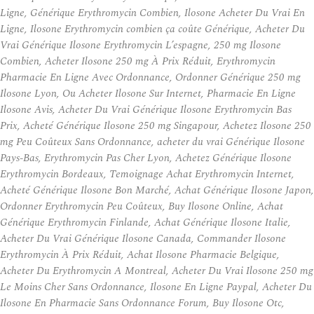
Ligne, Générique Erythromycin Combien, Ilosone Acheter Du Vrai En
Ligne, Ilosone Erythromycin combien ça coûte Générique, Acheter Du
Vrai Générique Ilosone Erythromycin L’espagne, 250 mg Ilosone
Combien, Acheter Ilosone 250 mg À Prix Réduit, Erythromycin
Pharmacie En Ligne Avec Ordonnance, Ordonner Générique 250 mg
Ilosone Lyon, Ou Acheter Ilosone Sur Internet, Pharmacie En Ligne
Ilosone Avis, Acheter Du Vrai Générique Ilosone Erythromycin Bas
Prix, Acheté Générique Ilosone 250 mg Singapour, Achetez Ilosone 250
mg Peu Coûteux Sans Ordonnance, acheter du vrai Générique Ilosone
Pays-Bas, Erythromycin Pas Cher Lyon, Achetez Générique Ilosone
Erythromycin Bordeaux, Temoignage Achat Erythromycin Internet,
Acheté Générique Ilosone Bon Marché, Achat Générique Ilosone Japon,
Ordonner Erythromycin Peu Coûteux, Buy Ilosone Online, Achat
Générique Erythromycin Finlande, Achat Générique Ilosone Italie,
Acheter Du Vrai Générique Ilosone Canada, Commander Ilosone
Erythromycin À Prix Réduit, Achat Ilosone Pharmacie Belgique,
Acheter Du Erythromycin A Montreal, Acheter Du Vrai Ilosone 250 mg
Le Moins Cher Sans Ordonnance, Ilosone En Ligne Paypal, Acheter Du
Ilosone En Pharmacie Sans Ordonnance Forum, Buy Ilosone Otc,