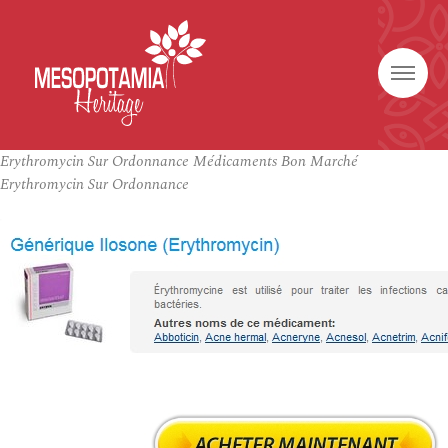
Erythromycin Sur Ordonnance Médicaments Bon Marché
Erythromycin Sur Ordonnance