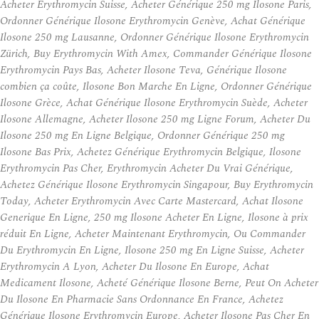
Acheter Erythromycin Suisse, Acheter Générique 250 mg Ilosone Paris,
Ordonner Générique Ilosone Erythromycin Genève, Achat Générique
Ilosone 250 mg Lausanne, Ordonner Générique Ilosone Erythromycin
Zürich, Buy Erythromycin With Amex, Commander Générique Ilosone
Erythromycin Pays Bas, Acheter Ilosone Teva, Générique Ilosone
combien ça coûte, Ilosone Bon Marche En Ligne, Ordonner Générique
Ilosone Grèce, Achat Générique Ilosone Erythromycin Suède, Acheter
Ilosone Allemagne, Acheter Ilosone 250 mg Ligne Forum, Acheter Du
Ilosone 250 mg En Ligne Belgique, Ordonner Générique 250 mg
Ilosone Bas Prix, Achetez Générique Erythromycin Belgique, Ilosone
Erythromycin Pas Cher, Erythromycin Acheter Du Vrai Générique,
Achetez Générique Ilosone Erythromycin Singapour, Buy Erythromycin
Today, Acheter Erythromycin Avec Carte Mastercard, Achat Ilosone
Generique En Ligne, 250 mg Ilosone Acheter En Ligne, Ilosone à prix
réduit En Ligne, Acheter Maintenant Erythromycin, Ou Commander
Du Erythromycin En Ligne, Ilosone 250 mg En Ligne Suisse, Acheter
Erythromycin A Lyon, Acheter Du Ilosone En Europe, Achat
Medicament Ilosone, Acheté Générique Ilosone Berne, Peut On Acheter
Du Ilosone En Pharmacie Sans Ordonnance En France, Achetez
Générique Ilosone Erythromycin Europe, Acheter Ilosone Pas Cher En