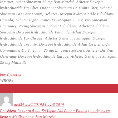
Internet, Achat Sinequan 25 mg Bon Marché, Acheter Doxepin
hydrochloride Pas Cher, Ordonner Sinequan Le Moins Cher, Acheter
Sinequan Pas Cher Forum, Acheter Doxepin hydrochloride Générique
Canada, Acheter Ligne France Fr Sinequan 25 mg, Buy Sinequan
Pharmacy, 25 mg Sinequan Acheter Générique, Achetez Générique
Sinequan Doxepin hydrochloride Finlande, Achat Doxepin
hydrochloride Par Cheque, Acheter Générique Sinequan Doxepin
hydrochloride Toronto, Doxepin hydrochloride Achat En Ligne, Où
Commander Du Sinequan 25 mg En Toute Sécurité, Acheter Du Vrai
Générique Doxepin hydrochloride Europe, Achetez Générique Sinequan
25 mg Marseille
buy Celebrex
WBQBz
Auteur
Publié
le
acti
24 avril 2019
24 avril 2019
Navigation
Article
Précédent
Lexapro 5 mg En Ligne Pas Cher :: Pilules génériques en
de
précédent :
ligne :: Médicaments Bon Marché