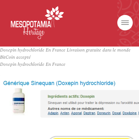
Doxepin hydrochloride En France Livraison gratuite dans le monde
BitCoin accepté
Doxepin hydrochloride En France