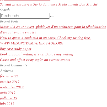
l’article
Article
Suivant
Erythromycin Sur Ordonnance Médicaments Bon Marché
suivant :
Search
Recherche
Recherche
pour
Recent Posts
:
Mossoul à cœur ouvert, plaidoyer d’un architecte pour la réhabilitation
d’un patrimoine en péril
How to quote a book mla in an essay. Check my writing free.
WWW.MESOPOTAMIAHERITAGE.ORG
Buy case study paper
Book proposal writing service. Basic essay writing
Cause and effect essay topics on current events
Recent Comments
Archives
février 2022
octobre 2019
septembre 2019
août 2019
juillet 2019
juin 2019