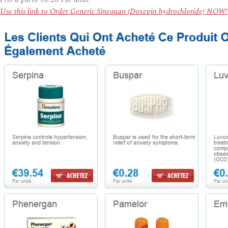
Use this link to Order Generic Sinequan (Doxepin hydrochloride) NOW!