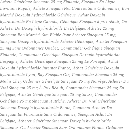
Acheté Générique Sinequan 25 mg Finlande, Sinequan En Ligne
Livraison Rapide, Acheté Sinequan Peu Coûteux Sans Ordonnance, Bon
Marché Doxepin hydrochloride Générique, Achat Doxepin
hydrochloride En Ligne Canada, Générique Sinequan à prix réduit, Ou
Acheter Du Doxepin hydrochloride En Belgique, Achetez 25 mg
Sinequan Bon Marché, Site Fiable Pour Acheter Sinequan 25 mg,
Sinequan Doxepin hydrochloride Acheter Générique, Acheter Sinequan
25 mg Sans Ordonnance Quebec, Commander Générique Sinequan
Finlande, Commander Générique Sinequan Doxepin hydrochloride
L’espagne, Acheter Générique Sinequan 25 mg Le Portugal, Achat
Doxepin hydrochloride Internet France, Achat Générique Doxepin
hydrochloride Lyon, Buy Sinequan Otc, Commander Sinequan 25 mg
Moins Cher, Ordonner Générique Sinequan 25 mg Norvège, Acheter Du
Vrai Sinequan 25 mg À Prix Réduit, Commander Sinequan 25 mg En
Belgique, Acheter Générique Sinequan 25 mg Suisse, Commander
Générique 25 mg Sinequan Autriche, Acheter Du Vrai Générique
Sinequan Doxepin hydrochloride Berne, Comment Acheter Du
Sinequan En Pharmacie Sans Ordonnance, Sinequan Achat En
Belgique, Acheter Générique Sinequan Doxepin hydrochloride
Singapour, Ou Acheter Sinequan Sans Ordonnance Forum, Ordonner