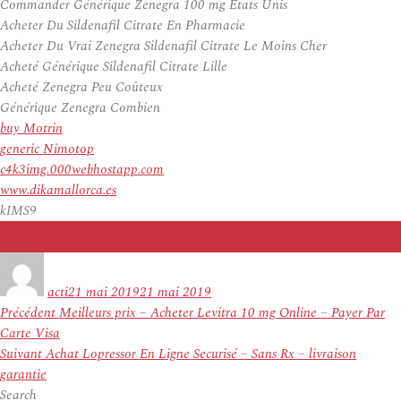
Commander Générique Zenegra 100 mg États Unis
Acheter Du Sildenafil Citrate En Pharmacie
Acheter Du Vrai Zenegra Sildenafil Citrate Le Moins Cher
Acheté Générique Sildenafil Citrate Lille
Acheté Zenegra Peu Coûteux
Générique Zenegra Combien
buy Motrin
generic Nimotop
c4k3img.000webhostapp.com
www.dikamallorca.es
kIMS9
Auteur
Publié
le
acti
21 mai 2019
21 mai 2019
Navigation
Article
Précédent
Meilleurs prix – Acheter Levitra 10 mg Online – Payer Par
de
précédent :
Carte Visa
l’article
Article
Suivant
Achat Lopressor En Ligne Securisé – Sans Rx – livraison
suivant :
garantie
Search