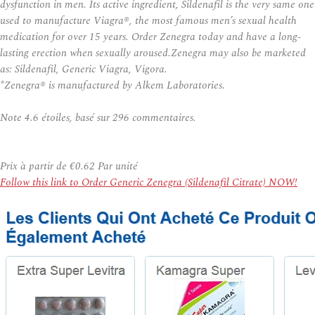
dysfunction in men. Its active ingredient, Sildenafil is the very same one
used to manufacture Viagra®, the most famous men’s sexual health
medication for over 15 years. Order Zenegra today and have a long-
lasting erection when sexually aroused.Zenegra may also be marketed
as: Sildenafil, Generic Viagra, Vigora.
*Zenegra® is manufactured by Alkem Laboratories.
Note
4.6
étoiles, basé sur
296
commentaires.
Prix à partir de
€0.62
Par unité
Follow this link to Order Generic Zenegra (Sildenafil Citrate) NOW!