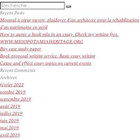
Recherche
Recherche
pour
Recent Posts
:
Mossoul à cœur ouvert, plaidoyer d’un architecte pour la réhabilitation
d’un patrimoine en péril
How to quote a book mla in an essay. Check my writing free.
WWW.MESOPOTAMIAHERITAGE.ORG
Buy case study paper
Book proposal writing service. Basic essay writing
Cause and effect essay topics on current events
Recent Comments
Archives
février 2022
octobre 2019
septembre 2019
août 2019
juillet 2019
juin 2019
mai 2019
avril 2019