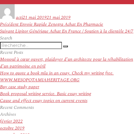
Auteur
Publié
le
acti
21 mai 2019
21 mai 2019
Navigation
Article
Précédent
Envoie Rapide Zenegra Achat En Pharmacie
de
Article
précédent :
Suivant
Lipitor Générique Achat En France / Soutien à la clientèle 24/7
l’article
suivant :
Search
Recherche
Recherche
pour
Recent Posts
:
Mossoul à cœur ouvert, plaidoyer d’un architecte pour la réhabilitation
d’un patrimoine en péril
How to quote a book mla in an essay. Check my writing free.
WWW.MESOPOTAMIAHERITAGE.ORG
Buy case study paper
Book proposal writing service. Basic essay writing
Cause and effect essay topics on current events
Recent Comments
Archives
février 2022
octobre 2019