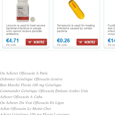
Ou Acheter Ofloxacin A Paris
Ordonner Générique Ofloxacin Genève
Bon Marché Floxin 100 mg Générique
Commander Générique Ofloxacin Émirats Arabes Unis
Acheter Ofloxacin A Cuba
Ou Acheter Du Vrai Ofloxacin En Ligne
Achat Ofloxacin Le Moins Cher
Acheté Générique 100 mg Floxin Lausanne