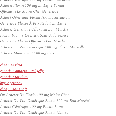
Acheter Floxin 100 mg En Ligne Forum
Ofloxacin Le Moins Cher Générique
Acheté Générique Floxin 100 mg Singapour
Générique Floxin À Prix Réduit En Ligne
Achetez Générique Ofloxacin Bon Marché
Floxin 100 mg En Ligne Sans Ordonnance
Générique Floxin Ofloxacin Bon Marché
Acheter Du Vrai Générique 100 mg Floxin Marseille
Acheter Maintenant 100 mg Floxin
cheap Levitra
generic Kamagra Oral Jelly
generic Motilium
buy Aggrenox
cheap Cialis Soft
Ou Acheter Du Floxin 100 mg Moins Cher
Acheter Du Vrai Générique Floxin 100 mg Bon Marché
Acheté Générique 100 mg Floxin Berne
Acheter Du Vrai Générique Floxin Nantes