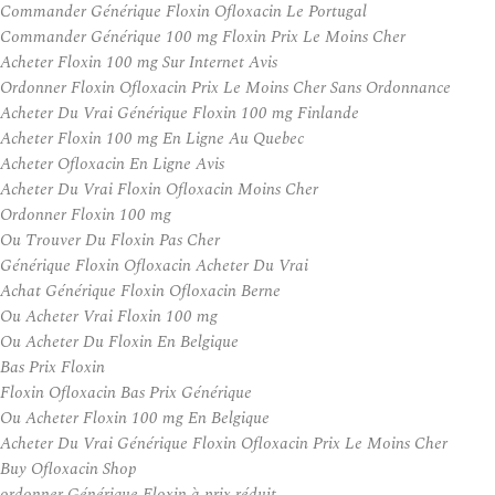
Commander Générique Floxin Ofloxacin Le Portugal
Commander Générique 100 mg Floxin Prix Le Moins Cher
Acheter Floxin 100 mg Sur Internet Avis
Ordonner Floxin Ofloxacin Prix Le Moins Cher Sans Ordonnance
Acheter Du Vrai Générique Floxin 100 mg Finlande
Acheter Floxin 100 mg En Ligne Au Quebec
Acheter Ofloxacin En Ligne Avis
Acheter Du Vrai Floxin Ofloxacin Moins Cher
Ordonner Floxin 100 mg
Ou Trouver Du Floxin Pas Cher
Générique Floxin Ofloxacin Acheter Du Vrai
Achat Générique Floxin Ofloxacin Berne
Ou Acheter Vrai Floxin 100 mg
Ou Acheter Du Floxin En Belgique
Bas Prix Floxin
Floxin Ofloxacin Bas Prix Générique
Ou Acheter Floxin 100 mg En Belgique
Acheter Du Vrai Générique Floxin Ofloxacin Prix Le Moins Cher
Buy Ofloxacin Shop
ordonner Générique Floxin à prix réduit