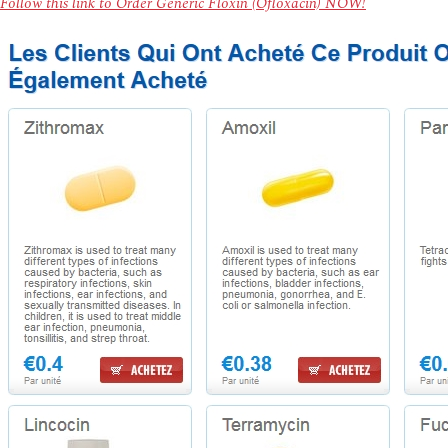
Follow this link to Order Generic Floxin (Ofloxacin) NOW!