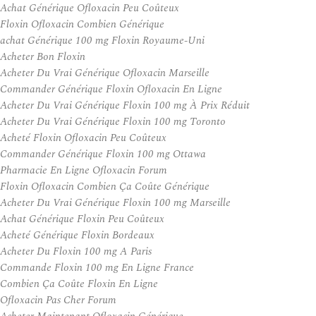
Achat Générique Ofloxacin Peu Coûteux
Floxin Ofloxacin Combien Générique
achat Générique 100 mg Floxin Royaume-Uni
Acheter Bon Floxin
Acheter Du Vrai Générique Ofloxacin Marseille
Commander Générique Floxin Ofloxacin En Ligne
Acheter Du Vrai Générique Floxin 100 mg À Prix Réduit
Acheter Du Vrai Générique Floxin 100 mg Toronto
Acheté Floxin Ofloxacin Peu Coûteux
Commander Générique Floxin 100 mg Ottawa
Pharmacie En Ligne Ofloxacin Forum
Floxin Ofloxacin Combien Ça Coûte Générique
Acheter Du Vrai Générique Floxin 100 mg Marseille
Achat Générique Floxin Peu Coûteux
Acheté Générique Floxin Bordeaux
Acheter Du Floxin 100 mg A Paris
Commande Floxin 100 mg En Ligne France
Combien Ça Coûte Floxin En Ligne
Ofloxacin Pas Cher Forum