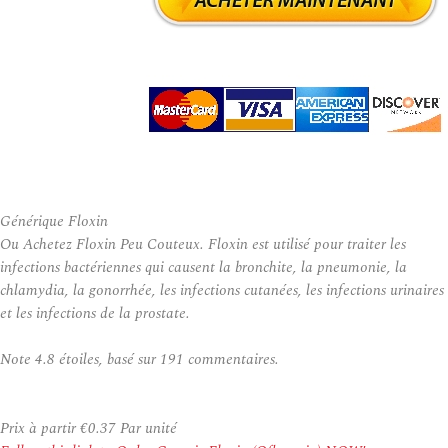
Générique Floxin
Ou Achetez Floxin Peu Couteux. Floxin est utilisé pour traiter les
infections bactériennes qui causent la bronchite, la pneumonie, la
chlamydia, la gonorrhée, les infections cutanées, les infections urinaires
et les infections de la prostate.
Note
4.8
étoiles, basé sur
191
commentaires.
Prix à partir
€0.37
Par unité