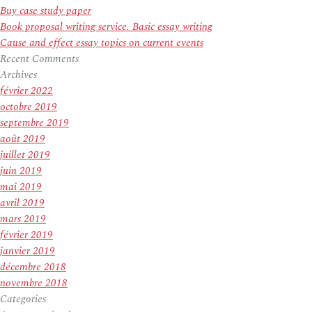
Buy case study paper
Book proposal writing service. Basic essay writing
Cause and effect essay topics on current events
Recent Comments
Archives
février 2022
octobre 2019
septembre 2019
août 2019
juillet 2019
juin 2019
mai 2019
avril 2019
mars 2019
février 2019
janvier 2019
décembre 2018
novembre 2018
Categories