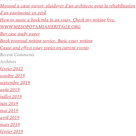
:
Mossoul à cœur ouvert, plaidoyer d’un architecte pour la réhabilitation
d’un patrimoine en péril
How to quote a book mla in an essay. Check my writing free.
WWW.MESOPOTAMIAHERITAGE.ORG
Buy case study paper
Book proposal writing service. Basic essay writing
Cause and effect essay topics on current events
Recent Comments
Archives
février 2022
octobre 2019
septembre 2019
août 2019
juillet 2019
juin 2019
mai 2019
avril 2019
mars 2019
février 2019