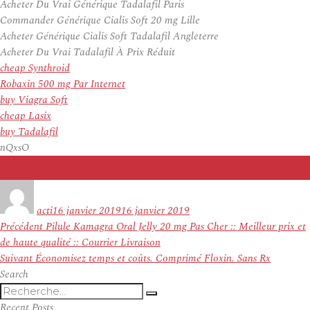
Acheter Du Vrai Générique Tadalafil Paris
Commander Générique Cialis Soft 20 mg Lille
Acheter Générique Cialis Soft Tadalafil Angleterre
Acheter Du Vrai Tadalafil À Prix Réduit
cheap Synthroid
Robaxin 500 mg Par Internet
buy Viagra Soft
cheap Lasix
buy Tadalafil
nQxsO
Auteur
Publié
le
acti
16 janvier 2019
16 janvier 2019
Navigation
Article
Précédent
Pilule Kamagra Oral Jelly 20 mg Pas Cher :: Meilleur prix et
de
précédent :
de haute qualité :: Courrier Livraison
l’article
Article
Suivant
Économisez temps et coûts. Comprimé Floxin. Sans Rx
suivant :
Search
Recherche
Recherche
pour
Recent Posts